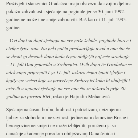
Preživjeli i stanovnici Gradačca imaju obavezu da svojim djelima
pokažu zahvalnost i sjećanje na poginule jer se 30. juni 1992.
godine ne može i ne smije zaboraviti. Baš kao ni 11. juli 1995.
godine.
– O
vi dani su dani sjećanja na sve naše šehide, poginule borce i
civilne žrtve rata. Na neki način predstavljaju uvod u ono što će
se desiti za desetak dana kada ćemo obilježiti najveće stradanje
– 11. juli Dan genocida u Srebrenici. Ovih dana će Gradačac se
adekvatno pripremiti i za 11. juli, uskoro ćemo imati izložbe i
književne večeri koje su posvećene Srebrenici kako bi obilježili i
ostavili u amanet sjećanje na sve ono što se dešavalo prije 30
godina na prostru BiH
, rekao je
Hajrudin Mehanović.
Sjećanje na časnu borbu, hrabrost i patriotizam, neizmjernu
ljubav za slobodom i nezavinosti jedine nam domovine Bosne i
hercegovine ne smije i ne može izblijediti, poručeno ja sa
današnje akademije povodom obilježavanj Dana šehida i