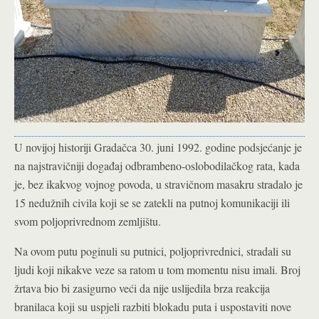
U novijoj historiji Gradačca 30. juni 1992. godine podsjećanje je
na najstravičniji događaj odbrambeno-oslobodilačkog rata, kada
je, bez ikakvog vojnog povoda, u stravičnom masakru stradalo je
15 nedužnih civila koji se se zatekli na putnoj komunikaciji ili
svom poljoprivrednom zemljištu.
Na ovom putu poginuli su putnici, poljoprivrednici, stradali su
ljudi koji nikakve veze sa ratom u tom momentu nisu imali. Broj
žrtava bio bi zasigurno veći da nije uslijedila brza reakcija
branilaca koji su uspjeli razbiti blokadu puta i uspostaviti nove