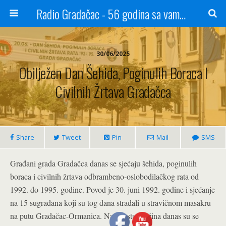
Radio Gradačac - 56 godina sa vama...
30/06/2025
Obilježen Dan Šehida, Poginulih Boraca I
Civilnih Žrtava Gradačca
Share
Tweet
Pin
Mail
SMS
Građani grada Gradačca danas se sjećaju šehida, poginulih
boraca i civilnih žrtava odbrambeno-oslobodilačkog rata od
1992. do 1995. godine. Povod je 30. juni 1992. godine i sjećanje
na 15 sugrađana koji su tog dana stradali u stravičnom masakru
na putu Gradačac-Ormanica. Na mjestu zločina danas su se