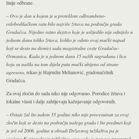
linije odbrane.
–
Ovo je dan u kojem je u proteklom odbrambeno-
oslobodilačkom ratu bilo najviše žrtava na području grada
Gradačca. Nijedno ratno dejstvo koje je uslijedilo nije odnijelo u
jednom danu toliko žrtava, koliko je odnio ovaj mučki napad
koji se desio na dionici sada magistralne ceste Gradačac-
Ormanica. Kada je u jednom danu 15 naših sugrađana i lica
koja su naišla na tom dijelu putu mučki ubijeno od strane
agresora
, rekao je Hajrudin Mehanović, gradonačelnik
Gradačca.
Za ovaj zločin do sada niko nije odgovarao. Porodice žrtava i
lokalne vlasti i dalje zahtijevaju kažnjavanje odgovornih.
–
Ostaje žal što nakon 33 godine niko nije procesuiran za ovaj
zločin koji se desio na području našega grada i što predmet koji
je još od 2006. godine u obradi Državnog tužilaštva pa je
vraćeno Kantonalnom tužilaštvu, evo sada je ponovo preuzetod