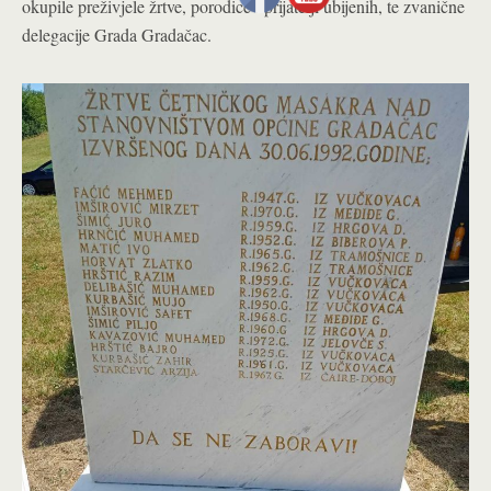
okupile preživjele žrtve, porodice i prijatelji ubijenih, te zvanične
delegacije Grada Gradačac.