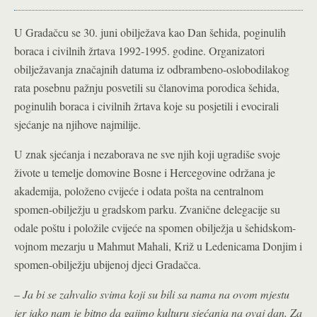
U Gradačcu se 30. juni obilježava kao Dan šehida, poginulih
boraca i civilnih žrtava 1992-1995. godine. Organizatori
obilježavanja značajnih datuma iz odbrambeno-oslobodilakog
rata posebnu pažnju posvetili su članovima porodica šehida,
poginulih boraca i civilnih žrtava koje su posjetili i evocirali
sjećanje na njihove najmilije.
U znak sjećanja i nezaborava ne sve njih koji ugradiše svoje
živote u temelje domovine Bosne i Hercegovine održana je
akademija, položeno cvijeće i odata pošta na centralnom
spomen-obilježju u gradskom parku. Zvanične delegacije su
odale poštu i položile cvijeće na spomen obilježja u šehidskom-
vojnom mezarju u Mahmut Mahali, Križ u Ledenicama Donjim i
spomen-obilježju ubijenoj djeci Gradačca.
–
Ja bi se zahvalio svima koji su bili sa nama na ovom mjestu
jer jako nam je bitno da gajimo kulturu sjećanja na ovaj dan. Za