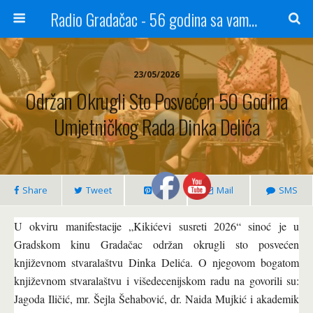
Radio Gradačac - 56 godina sa vama...
23/05/2026
Održan Okrugli Sto Posvećen 50 Godina
Umjetničkog Rada Dinka Delića
Share
Tweet
Pin
Mail
SMS
U okviru manifestacije „Kikićevi susreti 2026“ sinoć je u
Gradskom kinu Gradačac održan okrugli sto posvećen
književnom stvaralaštvu Dinka Delića. O njegovom bogatom
književnom stvaralaštvu i višedecenijskom radu na govorili su:
Jagoda Iličić, mr. Šejla Šehabović, dr. Naida Mujkić i akademik