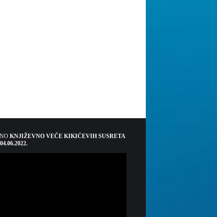
ŠNO
KNJIŽEVNO VEČE KIKIĆEVIH SUSRETA
 04.06.2022.