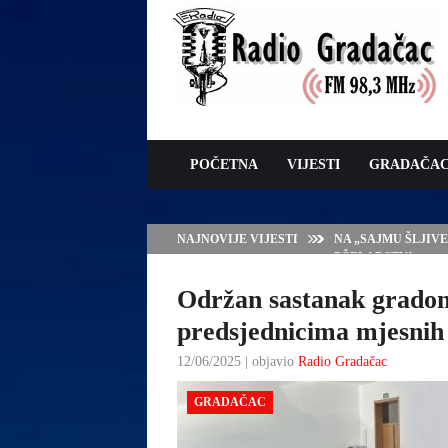
POČETNA
VIJESTI
GRADAČA
NAJNOVIJE VIJESTI
SERVISNE INFORMAC
Održan sastanak gradon
predsjednicima mjesnih
12/06/2025 | objavio
Radio Gradačac
GRADAČAC