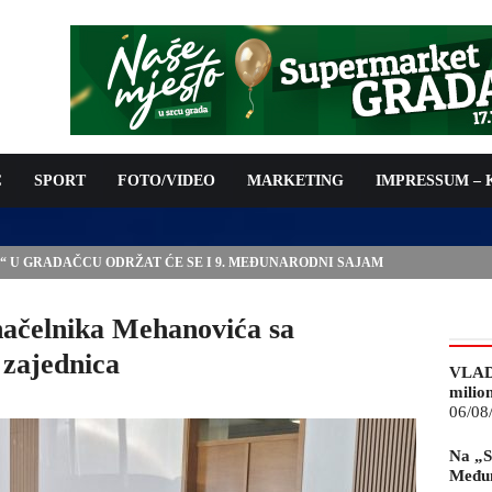
C
SPORT
FOTO/VIDEO
MARKETING
IMPRESSUM –
IJE ZA 05.08.2026.
ačelnika Mehanovića sa
 zajednica
VLAD
milio
06/08
Na „S
Međun