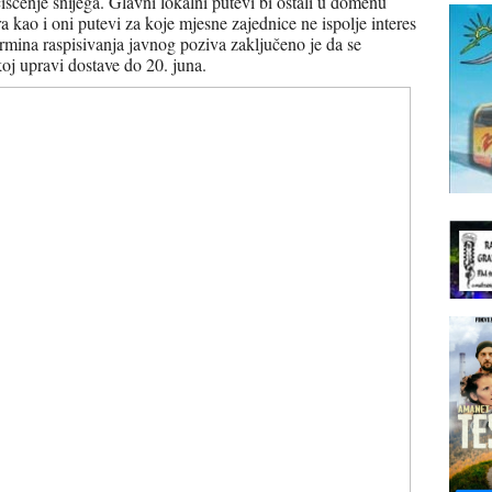
šćenje snijega. Glavni lokalni putevi bi ostali u domenu
 kao i oni putevi za koje mjesne zajednice ne ispolje interes
mina raspisivanja javnog poziva zaključeno je da se
koj upravi dostave do 20. juna.