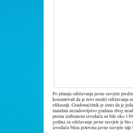
Po pitanju održavanja javne rasvjete predsta
konstatovali da je novi model održavanja n
efikasniji. Gradonačelnik je iznio da je je
mandata nezadovoljstvo građana zbog nead
prema izabranom izvođaču su bile oko 130
godina za održavanje javne rasvjete je b
izvođaču blizu polovina javne rasvjete nije b