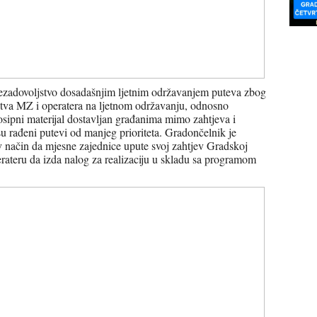
 nezadovoljstvo dosadašnjim ljetnim održavanjem puteva zbog
tva MZ i operatera na ljetnom održavanju, odnosno
osipni materijal dostavljan građanima mimo zahtjeva i
 su rađeni putevi od manjeg prioriteta. Gradončelnik je
jiv način da mjesne zajednice upute svoj zahtjev Gradskoj
rateru da izda nalog za realizaciju u skladu sa programom