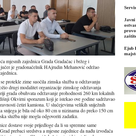
Servi
Javni
ostva
provo
zaštit
Ejub 
majst
eća mjesnih zajednica Grada Gradačac i bržeg i
a jučer je gradonačelnik HAjrudin Mehanović održao
zajednica.
se protekle zime suočila zimska služba u održavanju
ožio drugi modalitet organizacije zimskog održavanja
oriji grada obuhvata održavanje prohodnosti 260 km lokalnih
dišnji Okvirni sporazum koji je istekao ove godine sadržavao
ravnosti četiri kamiona. U slučejevima velikih sniježnih
ina snijega je bila od oko 80 cm u nizinama do preko 150 cm
ka služba nije mogla odgovoriti zadatku.
nice dostave svoje prijedloge da li su spremne same
 Grad prebaci sredstva a mjesne zajednice da nađu izvođača