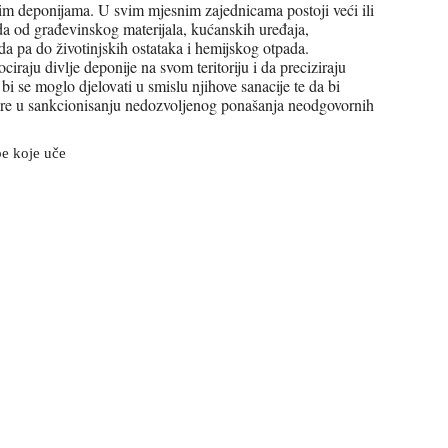
im deponijama. U svim mjesnim zajednicama postoji veći ili
ada od građevinskog materijala, kućanskih uređaja,
da pa do životinjskih ostataka i hemijskog otpada.
ciraju divlje deponije na svom teritoriju i da preciziraju
i se moglo djelovati u smislu njihove sanacije te da bi
ere u sankcionisanju nedozvoljenog ponašanja neodgovornih