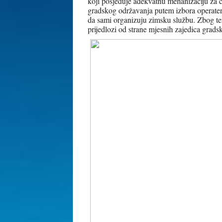
koji posjeduje adekvatnu mehanizaciju za či
gradskog održavanja putem izbora operatera
da sami organizuju zimsku službu. Zbog ter
prijedlozi od strane mjesnih zajedica grads