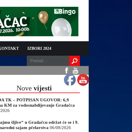
 KONTAKT
IZBORI 2024
Nove
vijesti
A TK – POTPISAN UGOVOR: 6,9
na KM za vodosnabdijevanje Gradačca
/2026
ajmu šljive“ u Gradačcu održat će se i 9.
arodni sajam pčelarstva
06/08/2026