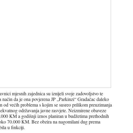
vnici mjesnih zajednica su iznijeli svoje zadovoljstvo te
a način da je ona povjerena JP „Parkinzi“ Gradačac daleko
dan od većih problema s kojim se susreo prilikom preuzimanja
ekvatnog održavanja javne rasvjete. Neizmirene obaveze
.000 KM a godišnji iznos planiran u budžetima prethodnih
io oko 70.000 KM. Bez obzira na nagomilani dug prema
ila u finkciji.