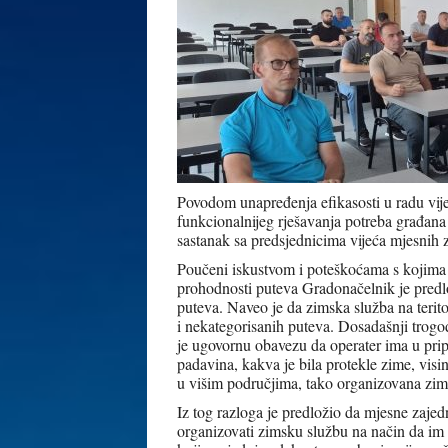
Povodom unapređenja efikasosti u radu vij
funkcionalnijeg rješavanja potreba građan
sastanak sa predsjednicima vijeća mjesnih 
Poučeni iskustvom i poteškoćama s kojima 
prohodnosti puteva Gradonačelnik je predl
puteva. Naveo je da zimska služba na terit
i nekategorisanih puteva. Dosadašnji trogo
je ugovornu obavezu da operater ima u prip
padavina, kakva je bila protekle zime, vis
u višim područjima, tako organizovana zims
Iz tog razloga je predložio da mjesne zajed
organizovati zimsku službu na način da im