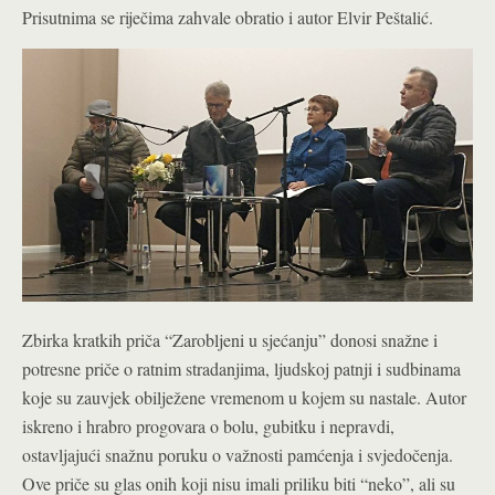
Prisutnima se riječima zahvale obratio i autor Elvir Peštalić.
Zbirka kratkih priča “Zarobljeni u sjećanju” donosi snažne i
potresne priče o ratnim stradanjima, ljudskoj patnji i sudbinama
koje su zauvjek obilježene vremenom u kojem su nastale. Autor
iskreno i hrabro progovara o bolu, gubitku i nepravdi,
ostavljajući snažnu poruku o važnosti pamćenja i svjedočenja.
Ove priče su glas onih koji nisu imali priliku biti “neko”, ali su