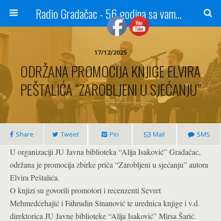
Radio Gradačac - 56 godina sa vama...
17/12/2025
ODRŽANA PROMOCIJA KNJIGE ELVIRA
PEŠTALIĆA “ZAROBLJENI U SJEĆANJU”
Share
Tweet
Pin
Mail
SMS
U organizaciji JU Javna biblioteka “Alija Isaković” Gradačac,
održana je promocija zbirke priča “Zarobljeni u sjećanju” autora
Elvira Peštalića.
O knjizi su govorili promotori i recenzenti Sevret
Mehmedćehajić i Fahrudin Sinanović te urednica knjige i v.d.
direktorica JU Javne biblioteke “Alija Isaković” Mirsa Šarić.