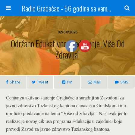
Radio Gradačac - 56 godina sa vama...
02/04/2026
Održano Edukativno Predavanje „Više Od
Zdravlja”
Share
Tweet
Pin
Mail
SMS
Centar za aktivno starenje Gradačac u saradnji sa Zavodom za
javno zdravstvo Tuzlanskog kantona danas je u Gradskom kinu
upriličio predavanje na temu “Više od zdravlja”. Nastavak jer to
realizacije novog ciklusa programa Edukacije u zajednici koje
provodi Zavod za javno zdravstvo Tuzlanskog kantona.