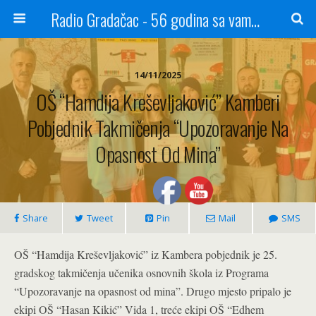
Radio Gradačac - 56 godina sa vama...
14/11/2025
OŠ “Hamdija Kreševljaković” Kamberi
Pobjednik Takmičenja “Upozoravanje Na
Opasnost Od Mina”
Share
Tweet
Pin
Mail
SMS
OŠ “Hamdija Kreševljaković” iz Kambera pobjednik je 25.
gradskog takmičenja učenika osnovnih škola iz Programa
“Upozoravanje na opasnost od mina”. Drugo mjesto pripalo je
ekipi OŠ “Hasan Kikić” Vida 1, treće ekipi OŠ “Edhem