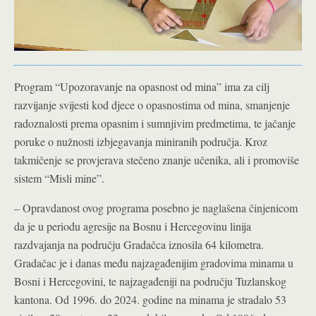
Program “Upozoravanje na opasnost od mina” ima za cilj
razvijanje svijesti kod djece o opasnostima od mina, smanjenje
radoznalosti prema opasnim i sumnjivim predmetima, te jačanje
poruke o nužnosti izbjegavanja miniranih područja. Kroz
takmičenje se provjerava stečeno znanje učenika, ali i promoviše
sistem “Misli mine”.
– Opravdanost ovog programa posebno je naglašena činjenicom
da je u periodu agresije na Bosnu i Hercegovinu linija
razdvajanja na području Gradačca iznosila 64 kilometra.
Gradačac je i danas među najzagađenijim gradovima minama u
Bosni i Hercegovini, te najzagađeniji na području Tuzlanskog
kantona. Od 1996. do 2024. godine na minama je stradalo 53