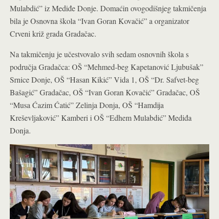
Mulabdić” iz Mediđe Donje. Domaćin ovogodišnjeg takmičenja
bila je Osnovna škola “Ivan Goran Kovačić” a organizator
Crveni križ grada Gradačac.
Na takmičenju je učestvovalo svih sedam osnovnih škola s
područja Gradačca: OŠ “Mehmed-beg Kapetanović Ljubušak”
Srnice Donje, OŠ “Hasan Kikić” Vida 1, OŠ “Dr. Safvet-beg
Bašagić” Gradačac, OŠ “Ivan Goran Kovačić” Gradačac, OŠ
“Musa Ćazim Ćatić” Zelinja Donja, OŠ “Hamdija
Kreševljaković” Kamberi i OŠ “Edhem Mulabdić” Mediđa
Donja.