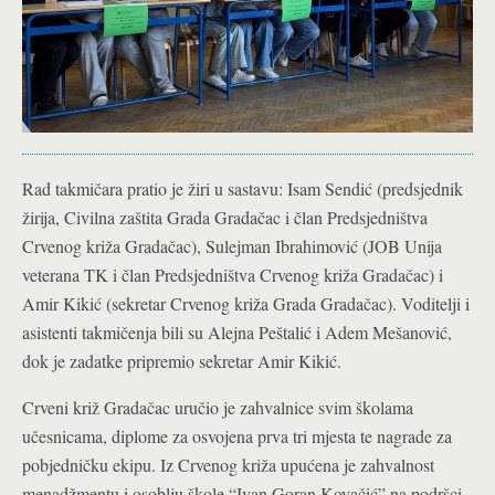
Rad takmičara pratio je žiri u sastavu: Isam Sendić (predsjednik
žirija, Civilna zaštita Grada Gradačac i član Predsjedništva
Crvenog križa Gradačac), Sulejman Ibrahimović (JOB Unija
veterana TK i član Predsjedništva Crvenog križa Gradačac) i
Amir Kikić (sekretar Crvenog križa Grada Gradačac). Voditelji i
asistenti takmičenja bili su Alejna Peštalić i Adem Mešanović,
dok je zadatke pripremio sekretar Amir Kikić.
Crveni križ Gradačac uručio je zahvalnice svim školama
učesnicama, diplome za osvojena prva tri mjesta te nagrade za
pobjedničku ekipu. Iz Crvenog križa upućena je zahvalnost
menadžmentu i osoblju škole “Ivan Goran Kovačić” na podršci