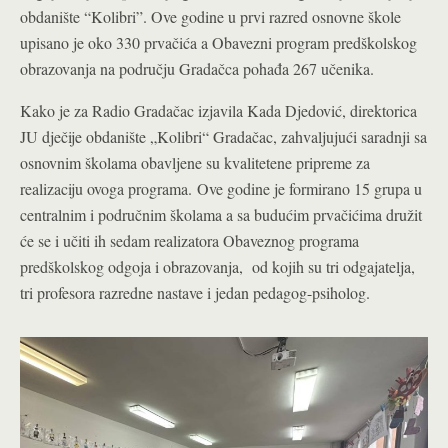
obdanište “Kolibri”. Ove godine u prvi razred osnovne škole
upisano je oko 330 prvačića a Obavezni program predškolskog
obrazovanja na području Gradačca pohađa 267 učenika.
Kako je za Radio Gradačac izjavila Kada Djedović, direktorica
JU dječije obdanište „Kolibri“ Gradačac, zahvaljujući saradnji sa
osnovnim školama obavljene su kvalitetene pripreme za
realizaciju ovoga programa.
Ove godine je formirano 15 grupa u
centralnim i područnim školama a sa budućim prvačićima družit
će se i učiti ih sedam realizatora Obaveznog programa
predškolskog odgoja i obrazovanja, od kojih su tri odgajatelja,
tri profesora razredne nastave i jedan pedagog-psiholog.