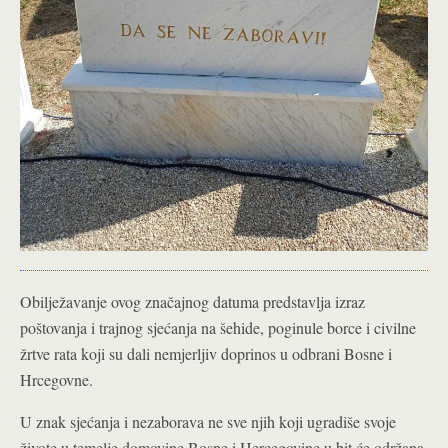
Obilježavanje ovog značajnog datuma predstavlja izraz
poštovanja i trajnog sjećanja na šehide, poginule borce i civilne
žrtve rata koji su dali nemjerljiv doprinos u odbrani Bosne i
Hrcegovne.
U znak sjećanja i nezaborava ne sve njih koji ugradiše svoje
živote u temelje domovine Bosne i Hercegovine u bit će održana