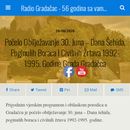
Radio Gradačac - 56 godina sa vama...
28/06/2026
Počelo Obilježavanje 30. Juna – Dana Šehida,
Poginulih Boraca I Civilnih Žrtava 1992-
1995. Godine Grada Gradačca
Share
Tweet
Pin
Mail
SMS
Prigodnim vjerskim programom i obilaskom porodica u
Gradačcu je počelo obilježavanje 30. juna – Dana šehida,
poginulih boraca i civilnih žrtava 1992-1995. godine.