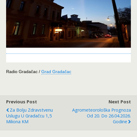
Radio Gradačac /
Grad Gradačac
Previous Post
Next Post
Za Bolju Zdravstvenu
Agrometeorološka Prognoza
Uslugu U Gradačcu 1,5
Od 20. Do 26.04.2026.
Miliona KM
Godine