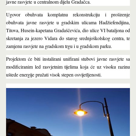
javne rasvjete
u centraln
om dijelu Gradačca
.
Ugovor obuhvata komplatnu rekonstrukciju i proširenje
obuhvata javne rasvjete u gradskim ulicama Hadžiefendijina,
Titova, Husein-kapetana Gradaščevića, dio ulice VI bataljona od
skretanja za jezero Vidara do starog srednjoškolskog centra, te
zamjenu rasvjete na gradskom trgu i u gradskom parku.
Projektom će biti instalirani unifirani stubovi javne rasvjete sa
modificiranim led rasvjetnim tijelima koja će uz visoku razinu
uštede energije pružati visok stepen osvijetljenosti.