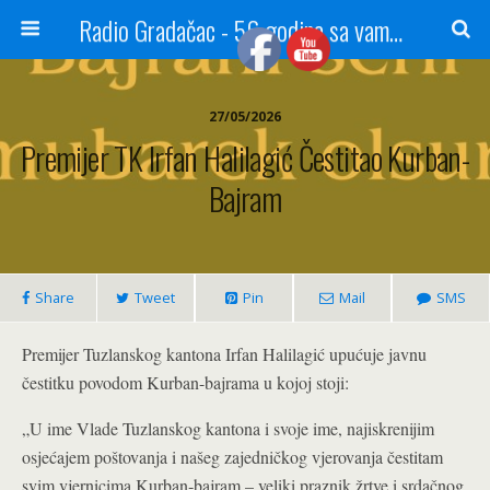
Radio Gradačac - 56 godina sa vama...
27/05/2026
Premijer TK Irfan Halilagić Čestitao Kurban-
Bajram
Share
Tweet
Pin
Mail
SMS
Premijer Tuzlanskog kantona Irfan Halilagić upućuje javnu
čestitku povodom Kurban-bajrama u kojoj stoji:
„U ime Vlade Tuzlanskog kantona i svoje ime, najiskrenijim
osjećajem poštovanja i našeg zajedničkog vjerovanja čestitam
svim vjernicima Kurban‑bajram – veliki praznik žrtve i srdačnog