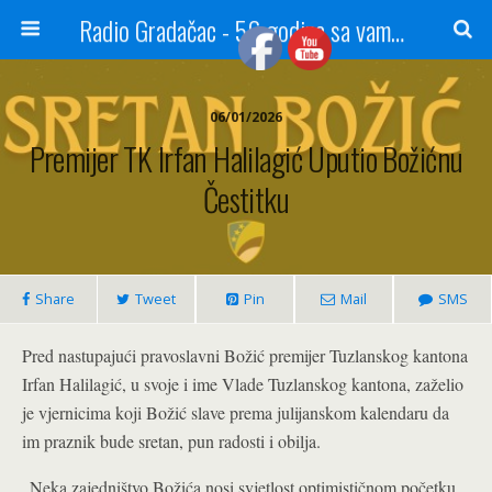
Radio Gradačac - 56 godina sa vama...
06/01/2026
Premijer TK Irfan Halilagić Uputio Božićnu
Čestitku
Share
Tweet
Pin
Mail
SMS
Pred nastupajući pravoslavni Božić premijer Tuzlanskog kantona
Irfan Halilagić, u svoje i ime Vlade Tuzlanskog kantona, zaželio
je vjernicima koji Božić slave prema julijanskom kalendaru da
im praznik bude sretan, pun radosti i obilja.
„Neka zajedništvo Božića nosi svjetlost optimističnom početku