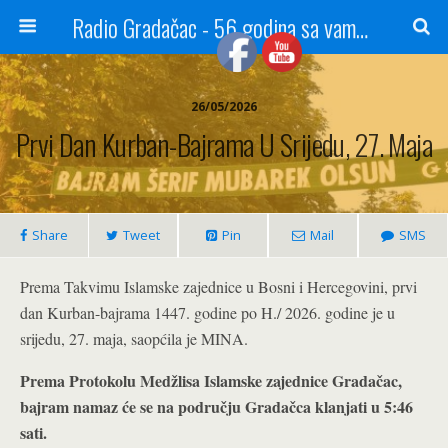
Radio Gradačac - 56 godina sa vama...
26/05/2026
Prvi Dan Kurban-Bajrama U Srijedu, 27. Maja
Share
Tweet
Pin
Mail
SMS
Prema Takvimu Islamske zajednice u Bosni i Hercegovini, prvi
dan Kurban-bajrama 1447. godine po H./ 2026. godine je u
srijedu, 27. maja, saopćila je MINA.
Prema Protokolu Medžlisa Islamske zajednice Gradačac,
bajram namaz će se na području Gradačca klanjati u 5:46
sati.