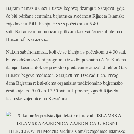
Bajram-namaz u Gazi Husrev-begovoj džamiji u Sarajevu, gdje
će biti održana centralna bajramska svečanost Rijaseta Islamske
zajednice u BiH, klanjat će se s početkom u 5.49
sati. Bajramsku hutbu ovom prilikom kazivat će reisul-ulema dr.
Husein-ef. Kavazović.
Nakon sabah-namaza, koji će se klanjati s početkom u 4.30 sati,
bit će održan svečani program u izvedbi poznatih učača Kur'ana,
ilahija i kasida, dok će prigodno predavanje održati direktor Gazi
Husrev-begove medrese u Sarajevu mr. Dževad Pleh. Prvog
dana Bajrama reisul-ulema organizira tradicionalno bajramsko
čestitanje, od 9.00 do 12.30 sati, u Upravnoj zgradi Rijaseta
Islamske zajednice na Kovačima.