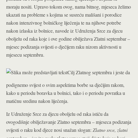
moraju nositi. Upravo tokom ovog, nama bitnog, mjeseca želimo
ukazati na probleme s kojima se susreću mališani i porodice
nakon intenzivnog bolničkog liječenja te na njihove potrebe
nakon izlaska iz bolnice, navode iz
Udruženja Srce za djecu
oboljelu od raka koje i ove godine obilježava Zlatni septembar –
mjesec podizanja svijesti o dječijem raku nizom aktivnosti u
mjesecu septembru.
Cilj Zlatnog septembra i jeste da
podignemo svijest o svim aspektima borbe sa dječijim rakom,
kako u periodu boravka u bolnici, tako i o periodu povratka u
matičnu sredinu nakon liječenja.
Iz Udruženje Srce za djecu oboljelu od raka ističu da
ovogodišnje obilježavanje Zlatno septembra – mjeseca podizanja
svijesti o raku kod djece nosi snažan slogan:
Zlatno srce, zlatni
septembar – jer iza svake zlatne vrpce stoji dijete koje se bori,