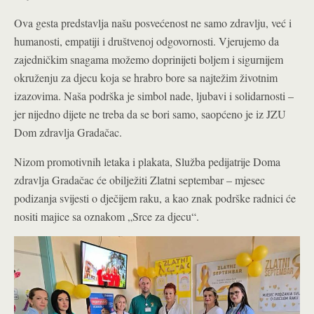
Ova gesta predstavlja našu posvećenost ne samo zdravlju, već i
humanosti, empatiji i društvenoj odgovornosti. Vjerujemo da
zajedničkim snagama možemo doprinijeti boljem i sigurnijem
okruženju za djecu koja se hrabro bore sa najtežim životnim
izazovima. Naša podrška je simbol nade, ljubavi i solidarnosti –
jer nijedno dijete ne treba da se bori samo, saopćeno je iz JZU
Dom zdravlja Gradačac.
Nizom promotivnih letaka i plakata, Služba pedijatrije Doma
zdravlja Gradačac će obilježiti Zlatni septembar – mjesec
podizanja svijesti o dječijem raku, a kao znak podrške radnici će
nositi majice sa oznakom „Srce za djecu“.