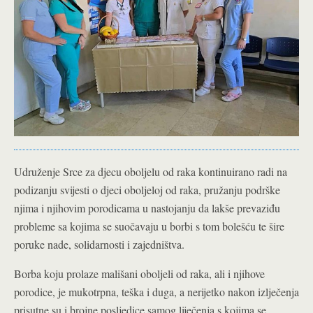
Udruženje Srce za djecu oboljelu od raka kontinuirano radi na
podizanju svijesti o djeci oboljeloj od raka, pružanju podrške
njima i njihovim porodicama u nastojanju da lakše prevaziđu
probleme sa kojima se suočavaju u borbi s tom bolešću te šire
poruke nade, solidarnosti i zajedništva.
Borba koju prolaze mališani oboljeli od raka, ali i njihove
porodice, je mukotrpna, teška i duga, a nerijetko nakon izlječenja
prisutne su i brojne posljedice samog liječenja s kojima se