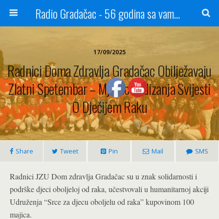
Radio Gradačac - 56 godina sa vama...
17/09/2025
Radnici Doma Zdravlja Gradačac Obilježavaju
Zlatni Spetembar – Mjesec Podizanja Svijesti
O Dječijem Raku
Share
Tweet
Pin
Mail
SMS
Radnici JZU Dom zdravlja Gradačac su u znak solidarnosti i
podrške djeci oboljeloj od raka, učestvovali u humanitarnoj akciji
Udruženja “Srce za djecu oboljelu od raka” kupovinom 100
majica.