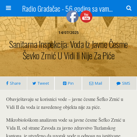
Radio Gradačac - 56 godina sa vama...
14/07/2025
Sanitarna Inspekcija: Voda Iz Javne Česme
Ševko Zrnić U Vidi II Nije Za Piće
Share
Tweet
Pin
Mail
SMS
Obavještavaju se korisnici vode – javne česme Šefko Zrnić u
Vidi II da voda iz navedenog objekta nije za piće.
Mikrobiološkom analizom vode sa javne česme Šefko Zrnić u
Vida II, od strane Zavoda za javno zdravstvo Tuzlanskog
kantona, je utvrđeno da uzorak vode u odnosu na ispitivane