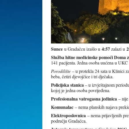
Sunce
4:57
2
u Gradačcu izašlo u
zalazi u
Služba hitne medicinske pomoći Doma z
141 pacijenta. Jedna osoba uućena u UKC 
Porodilište
– u protekla 24 sata u Klinici
beba, četiri djevojčice i tri dječaka.
Policijska stanica
– u izvještajnom periodu
kojoj je jedna osoba povrijeđena.
Profesionalna vatrogasna jedinica
– nije
Komunalac
– nema planskih najava prekid
Elektroposlovnica
– nema prijavljenih pre
području Gradačca.