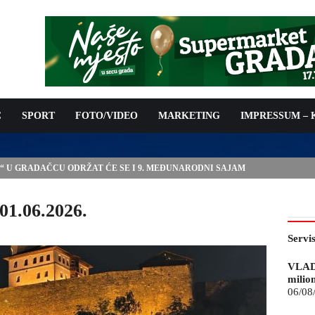
C
SPORT
FOTO/VIDEO
MARKETING
IMPRESSUM –
E“ U GRADAČCU ODRŽAT ĆE SE I 9. MEĐUNARODNI SAJAM
01.06.2026.
Servi
VLAD
milio
06/08