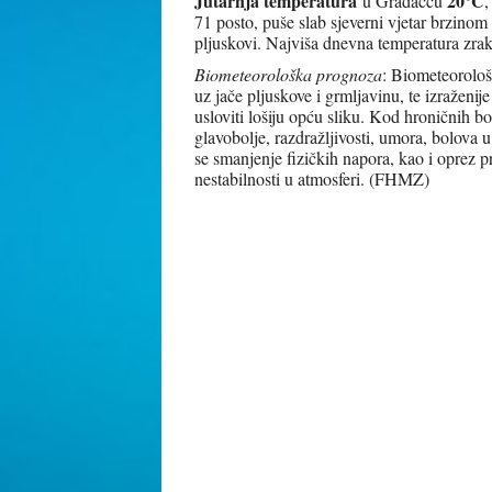
Jutarnja temperatura
20°C
u Gradačcu
,
71 posto, puše slab sjeverni vjetar brzinom
pljuskovi. Najviša dnevna temperatura zra
Biometeorološka prognoza
: Biometeorološk
uz jače pljuskove i grmljavinu, te izraženij
usloviti lošiju opću sliku. Kod hroničnih 
glavobolje, razdražljivosti, umora, bolova
se smanjenje fizičkih napora, kao i oprez 
nestabilnosti u atmosferi. (FHMZ)