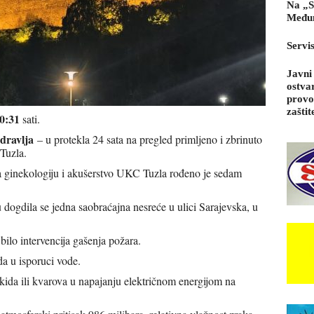
Na „S
Međun
Servi
Javni
ostva
provo
zaštit
0:31
sati.
dravlja
– u protekla 24 sata na pregled primljeno i zbrinuto
Tuzla.
 za ginekologiju i akušerstvo UKC Tuzla rođeno je sedam
 dogdila se jedna saobraćajna nesreće u ulici Sarajevska, u
 bilo intervencija gašenja požara.
a u isporuci vode.
kida ili kvarova u napajanju električnom energijom na