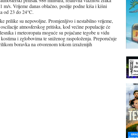
 atmosferski pritisak 986 milibara, relativna vlažnost zraka
 1 m/s. Vrijeme danas oblačno, poslije podne kiša i kišni
ka od 23 do 24°C.
e prilike su nepovoljne. Promjenljivo i nestabilno vrijeme,
e oscilacije atmosferskog pritiska, kod većine populacije će
bolesnika i meteoropata moguće su pojačane tegobe u vidu
 u kostima i zglobovima te sniženog raspoloženja. Preporučuje
prilikom boravka na otvorenom tokom izraženijih