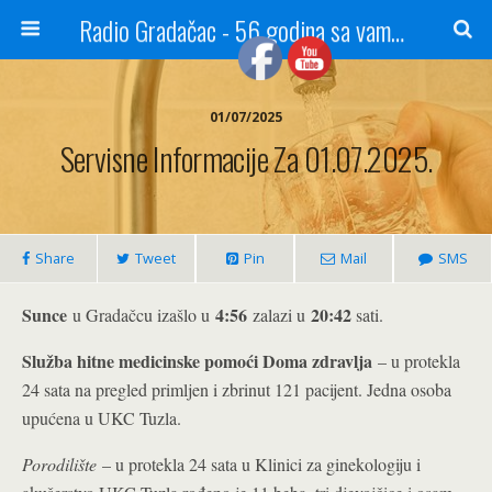
Radio Gradačac - 56 godina sa vama...
01/07/2025
Servisne Informacije Za 01.07.2025.
Share
Tweet
Pin
Mail
SMS
Sunce
4:56
20:42
u Gradačcu izašlo u
zalazi u
sati.
Služba hitne medicinske pomoći Doma zdravlja
– u protekla
24 sata na pregled primljen i zbrinut 121 pacijent. Jedna osoba
upućena u UKC Tuzla.
Porodilište
– u protekla 24 sata u Klinici za ginekologiju i