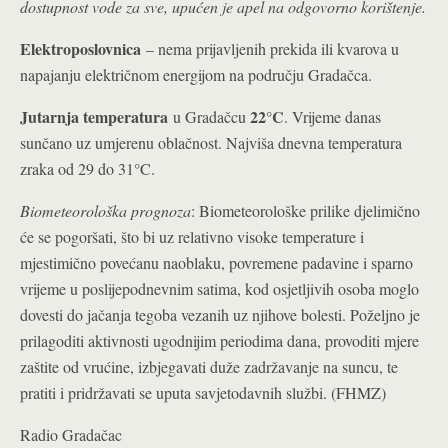
dostupnost vode za sve, upućen je apel na odgovorno korištenje.
Elektroposlovnica
– nema prijavljenih prekida ili kvarova u
napajanju električnom energijom na području Gradačca.
Jutarnja temperatura
22°C
u Gradačcu
. Vrijeme danas
sunčano uz umjerenu oblačnost. Najviša dnevna temperatura
zraka od 29 do 31°C.
Biometeorološka prognoza
: Biometeorološke prilike djelimično
će se pogoršati, što bi uz relativno visoke temperature i
mjestimično povećanu naoblaku, povremene padavine i sparno
vrijeme u poslijepodnevnim satima, kod osjetljivih osoba moglo
dovesti do jačanja tegoba vezanih uz njihove bolesti. Poželjno je
prilagoditi aktivnosti ugodnijim periodima dana, provoditi mjere
zaštite od vrućine, izbjegavati duže zadržavanje na suncu, te
pratiti i pridržavati se uputa savjetodavnih službi. (FHMZ)
Radio Gradačac