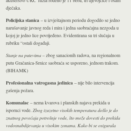
akušerstvo UKC Tuzla rođeno je 11 beba, tri djevojčice i osam
dječaka.
Policijska stanica
– u izvještajnom periodu dogodilo se jedno
narušavanje javnog reda i mira i jedna saobraćajna nezgoda u
kojoj je jedno lice povrijeđeno. Evidentirana su tri slučaja u
rubriku “ostali događaji.
Stanje na putevima
– zbog sanacionih radova, na regionalnom
putu Gračanica-Srnice saobraća se usporeno, jednom trakom.
(BIHAMK)
Profesionalna vatrogasna jedinica
– nije bilo intervencija
gašenja požara.
Komunalac
– nema kvarova i planskih najava prekida u
isporuci vode.
Zbog izuzetno visokih temperatura došlo je do
znatnog povećaja potrošnje vode, što može dovesti do prekida
vodosnabdijevanja u visokim zonama. Kako bi se osigurala