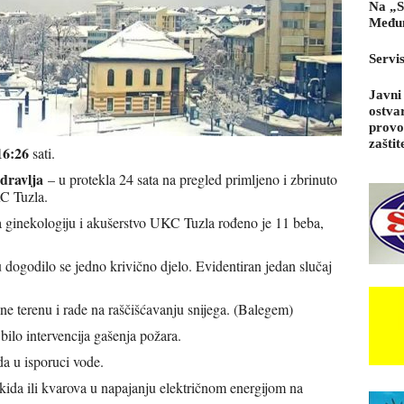
Na „S
Međun
Servi
Javni
ostva
provo
zaštit
16:26
sati.
dravlja
– u protekla 24 sata na pregled primljeno i zbrinuto
C Tuzla.
za ginekologiju i akušerstvo UKC Tuzla rođeno je 11 beba,
 dogodilo se jedno krivično djelo. Evidentiran jedan slučaj
ne terenu i rade na raščišćavanju snijega. (Balegem)
 bilo intervencija gašenja požara.
a u isporuci vode.
kida ili kvarova u napajanju električnom energijom na