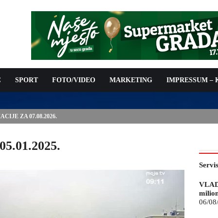
C
SPORT
FOTO/VIDEO
MARKETING
IMPRESSUM –
IJE ZA 07.08.2026.
05.01.2025.
Servi
VLAD
milio
06/08