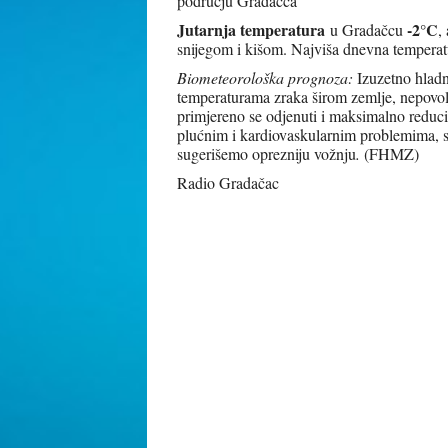
području Gradačca
Jutarnja temperatura
-2°C
u Gradačcu
,
snijegom i kišom. Najviša dnevna temperat
Biometeorološka prognoza:
Izuzetno hlad
temperaturama zraka širom zemlje, nepovolj
primjereno se odjenuti i maksimalno reducir
plućnim i kardiovaskularnim problemima, st
sugerišemo oprezniju vožnju
.
(FHMZ)
Radio Gradačac