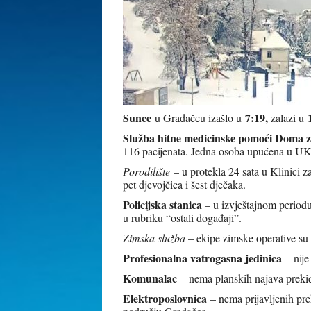
Sunce
7:19,
u Gradačcu izašlo u
zalazi u
Služba hitne medicinske pomoći Doma z
116 pacijenata. Jedna osoba upućena u UK
Porodilište
– u protekla 24 sata u Klinici 
pet djevojčica i šest dječaka.
Policijska stanica
– u izvještajnom periodu
u rubriku “ostali događaji”.
Zimska služba
– ekipe zimske operative su 
Profesionalna vatrogasna jedinica
– nije
Komunalac
– nema planskih najava prekid
Elektroposlovnica
– nema prijavljenih pre