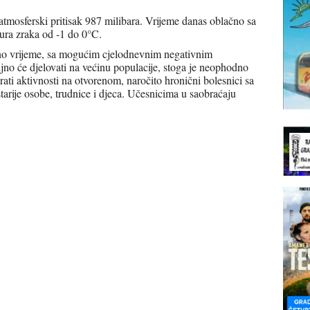
 atmosferski pritisak 987 milibara. Vrijeme danas oblačno sa
ura zraka od -1 do 0°C.
no vrijeme, sa mogućim cjelodnevnim negativnim
no će djelovati na većinu populacije, stoga je neophodno
ati aktivnosti na otvorenom, naročito hronični bolesnici sa
arije osobe, trudnice i djeca. Učesnicima u saobraćaju