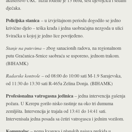
akušerstvo UKC Tuzla rođene je 13 beba, šest djevojčica i sedam
dječaka.
Policijska stanica
– u izvještajnom periodu dogodilo se jedno
krivično djelo – teška krađa i jedna saobraćajna nezgoda u ulici
Sviračka u kojoj je jedno lice povrijeđeno.
Stanje na putevima
– zbog sanacionih radova, na regionalnom
putu Gračanica-Srnice saobraća se usporeno, jednom trakom.
(BIHAMK)
Radarske kontrole
– od 08:00 do 10:00 sati M-1.9 Sarajevska,
od 11:30 do 13:30 sati R-465a Zelina Donja. (BIHAMK)
Profesionalna vatrogasna jedinica
– jedna intervencija gašenja
požara. U Kerepu gorilo nisko rastinje na oko tri dumuma
zemljišta. Intervencija je trajala od 13:41 do 14:41 sati.
Intervenisala jedna posada sa četiri vatrogasca i jednim vozilom.
Komunalac
– nema kvarova i planskih najava prekida u