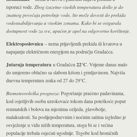
isporuci vode.
Zbog izuzetno visokih temperatura došlo je do
znatnog povećaja potrošnje vode, što može dovesti do prekida
vodosnabdijevanja u visokim zonama. Kako bi se osigurala
dostupnost vode za sve, upućen je apel na odgovorno korištenje.
Elektroposlovnica
– nema prijavljenih prekida ili kvarova u
napajanju električnom energijom na području Gradačca.
Jutarnja temperatura
22°C
u Gradačcu
. Vrijeme danas malo
do umjereno oblačno sa slabom kišom i grmljavinom. Najviša
dnevna temperatura zraka od 27 do 29°C.
Biometeorološka prognoza
: Pogoršanje praćeno padavinama,
kod osjetljivih osoba uzrokovaće tokom dana poteškoće poput
reumatskih i bolova na mjestima ozljeda, glavobolje,
malaksalosti. Sa poslijepodnevnim i noćnim satima izgledno je
osvježenje u vidu nižih temperatura, stoga bi se i većina
populacije trebala osjećati ugodnije. Tegobe kod hroničnih