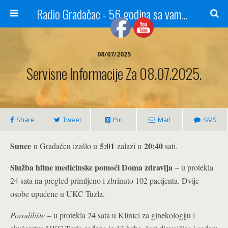
Radio Gradačac - 56 godina sa vama...
08/07/2025
Servisne Informacije Za 08.07.2025.
Share
Tweet
Pin
Mail
SMS
Sunce
5:01
20:40
u Gradačcu izašlo u
zalazi u
sati.
Služba hitne medicinske pomoći Doma zdravlja
– u protekla
24 sata na pregled primljeno i zbrinuto 102 pacijenta. Dvije
osobe upućene u UKC Tuzla.
Porodilište
– u protekla 24 sata u Klinici za ginekologiju i