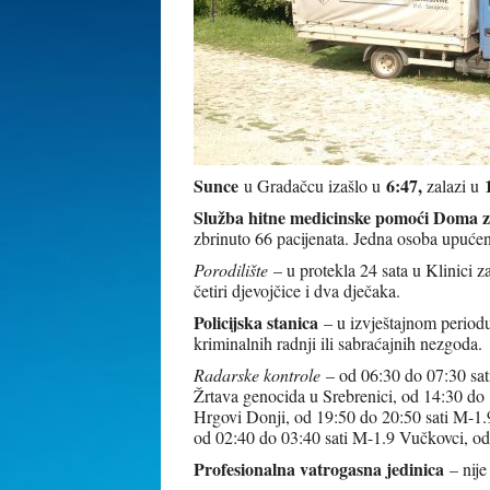
Sunce
6:47
,
u Gradačcu izašlo u
zalazi u
Služba hitne medicinske pomoći Doma z
zbrinuto 66 pacijenata. Jedna osoba upuć
Porodilište
– u protekla 24 sata u Klinici 
četiri djevojčice i dva dječaka.
Policijska stanica
– u izvještajnom periodu 
kriminalnih radnji ili sabraćajnih nezgoda.
Radarske kontrole
– od 06:30 do 07:30 sati
Žrtava genocida u Srebrenici, od 14:30 do
Hrgovi Donji, od 19:50 do 20:50 sati M-1.9
od 02:40 do 03:40 sati M-1.9 Vučkovci, o
Profesionalna vatrogasna jedinica
– nije