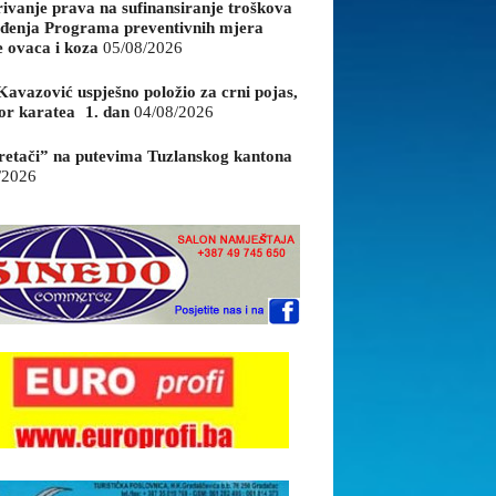
rivanje prava na sufinansiranje troškova
đenja Programa preventivnih mjera
e ovaca i koza
05/08/2026
Kavazović uspješno položio za crni pojas,
or karatea 1. dan
04/08/2026
retači” na putevima Tuzlanskog kantona
/2026