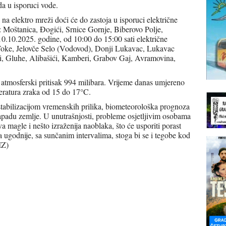
a u isporuci vode.
na elektro mreži doći će do zastoja u isporuci električne
a: Moštanica, Đogići, Srnice Gornje, Biberovo Polje,
10.10.2025. godine, od 10:00 do 15:00 sati električne
, Toke, Jelovče Selo (Vodovod), Donji Lukavac, Lukavac
i, Gluhe, Alibašići, Kamberi, Grabov Gaj, Avramovina,
, atmosferski pritisak 994 milibara. Vrijeme danas umjereno
eratura zraka od 15 do 17°C.
tabilizacijom vremenskih prilika, biometeorološka prognoza
zapadu zemlje. U unutrašnjosti, probleme osjetljivim osobama
a magle i nešto izraženija naoblaka, što će usporiti porast
 ugodnije, sa sunčanim intervalima, stoga bi se i tegobe kod
MZ)