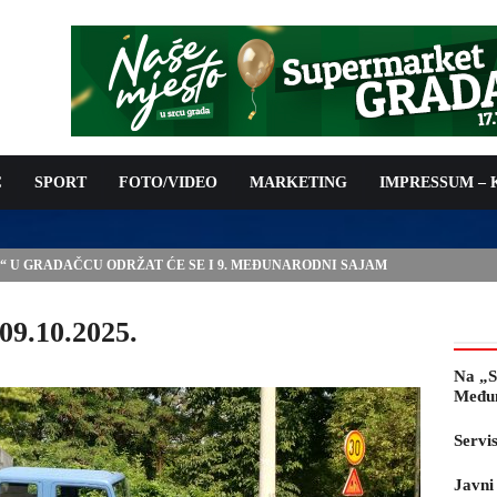
C
SPORT
FOTO/VIDEO
MARKETING
IMPRESSUM –
E“ U GRADAČCU ODRŽAT ĆE SE I 9. MEĐUNARODNI SAJAM
09.10.2025.
Na „S
Međun
Servi
Javni