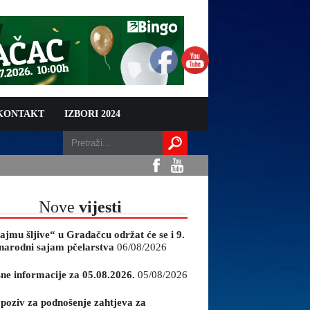
 KONTAKT
IZBORI 2024
Nove
vijesti
ajmu šljive“ u Gradačcu održat će se i 9.
arodni sajam pčelarstva
06/08/2026
sne informacije za 05.08.2026.
05/08/2026
 poziv za podnošenje zahtjeva za