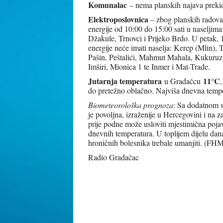
Komunalac
– nema planskih najava prekid
Elektroposlovnica
– zbog planskih radova 
energije od 10:00 do 15:00 sati u naseljim
Džakule, Trnovci i Prijeko Brdo. U petak, 
energije neće imati naselja: Kerep (Mlin)
Pašin, Peštalići, Mahmut Mahala, Kukuruz
Imširi, Mionica 1 te Inmer i Mat-Trade.
Jutarnja temperatura
11°C
u Gradačcu
do pretežno oblačno. Najviša dnevna temp
Biometeorološka prognoza
: Sa dodatnom s
je povoljna, izraženije u Hercegovini i na 
prije podne može usloviti mjestimična pojav
dnevnih temperatura. U toplijem dijelu dana
hroničnih bolesnika trebale umanjiti. (FH
Radio Gradačac