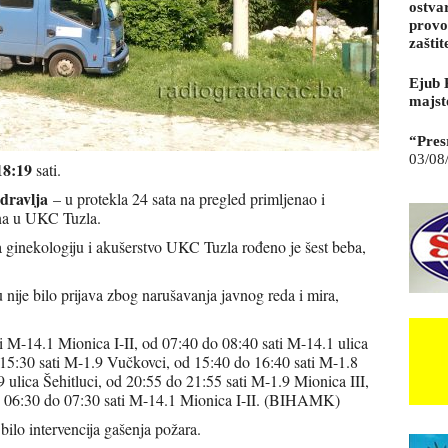
ostva
provo
zaštit
Ejub 
majst
“Pres
03/08
18:19
sati.
dravlja
– u protekla 24 sata na pregled primljenao i
ena u UKC Tuzla.
za ginekologiju i akušerstvo UKC Tuzla rođeno je šest beba,
nije bilo prijava zbog narušavanja javnog reda i mira,
 M-14.1 Mionica I-II, od 07:40 do 08:40 sati M-14.1 ulica
 15:30 sati M-1.9 Vučkovci, od 15:40 do 16:40 sati M-1.8
 ulica Šehitluci, od 20:55 do 21:55 sati M-1.9 Mionica III,
d 06:30 do 07:30 sati M-14.1 Mionica I-II. (BIHAMK)
 bilo intervencija gašenja požara.