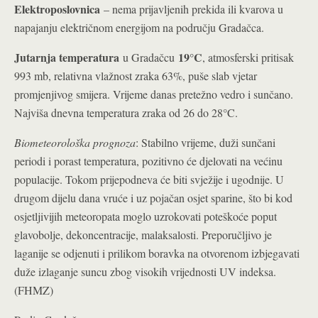
Elektroposlovnica
– nema prijavljenih prekida ili kvarova u
napajanju električnom energijom na području Gradačca.
Jutarnja temperatura
19°C
u Gradačcu
, atmosferski pritisak
993 mb, relativna vlažnost zraka 63%, puše slab vjetar
promjenjivog smijera. Vrijeme danas pretežno vedro i sunčano.
Najviša dnevna temperatura zraka od 26 do 28°C.
Biometeorološka prognoza
: Stabilno vrijeme, duži sunčani
periodi i porast temperatura, pozitivno će djelovati na većinu
populacije. Tokom prijepodneva će biti svježije i ugodnije. U
drugom dijelu dana vruće i uz pojačan osjet sparine, što bi kod
osjetljivijih meteoropata moglo uzrokovati poteškoće poput
glavobolje, dekoncentracije, malaksalosti. Preporučljivo je
laganije se odjenuti i prilikom boravka na otvorenom izbjegavati
duže izlaganje suncu zbog visokih vrijednosti UV indeksa.
(FHMZ)