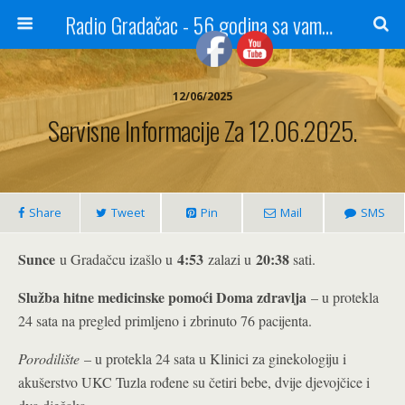
Radio Gradačac - 56 godina sa vama...
12/06/2025
Servisne Informacije Za 12.06.2025.
Share
Tweet
Pin
Mail
SMS
Sunce
4:53
20:38
u Gradačcu izašlo u
zalazi u
sati.
Služba hitne medicinske pomoći Doma zdravlja
– u protekla
24 sata na pregled primljeno i zbrinuto 76 pacijenta.
Porodilište
– u protekla 24 sata u Klinici za ginekologiju i
akušerstvo UKC Tuzla rođene su četiri bebe, dvije djevojčice i