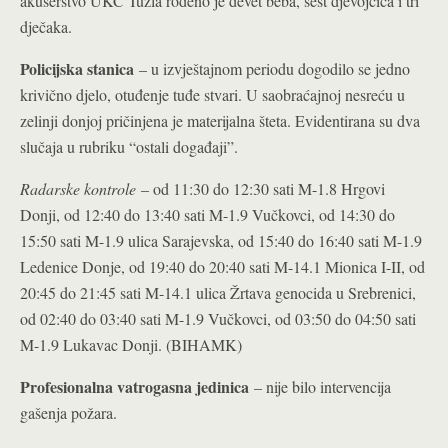
akušerstvo UKC Tuzla rođeno je devet beba, šest djevojčica i tri
dječaka.
Policijska stanica
– u izvještajnom periodu dogodilo se jedno
krivično djelo, otuđenje tuđe stvari. U saobraćajnoj nesreću u
zelinji donjoj pričinjena je materijalna šteta. Evidentirana su dva
slučaja u rubriku “ostali događaji”.
Radarske kontrole
– od 11:30 do 12:30 sati M-1.8 Hrgovi
Donji, od 12:40 do 13:40 sati M-1.9 Vučkovci, od 14:30 do
15:50 sati M-1.9 ulica Sarajevska, od 15:40 do 16:40 sati M-1.9
Ledenice Donje, od 19:40 do 20:40 sati M-14.1 Mionica I-II, od
20:45 do 21:45 sati M-14.1 ulica Žrtava genocida u Srebrenici,
od 02:40 do 03:40 sati M-1.9 Vučkovci, od 03:50 do 04:50 sati
M-1.9 Lukavac Donji. (BIHAMK)
Profesionalna vatrogasna jedinica
– nije bilo intervencija
gašenja požara.