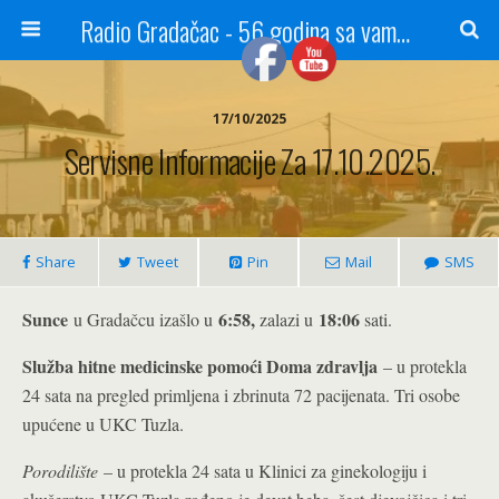
Radio Gradačac - 56 godina sa vama...
17/10/2025
Servisne Informacije Za 17.10.2025.
Share
Tweet
Pin
Mail
SMS
Sunce
6:58
,
18:06
u Gradačcu izašlo u
zalazi u
sati.
Služba hitne medicinske pomoći Doma zdravlja
– u protekla
24 sata na pregled primljena i zbrinuta 72 pacijenata. Tri osobe
upućene u UKC Tuzla.
Porodilište
– u protekla 24 sata u Klinici za ginekologiju i