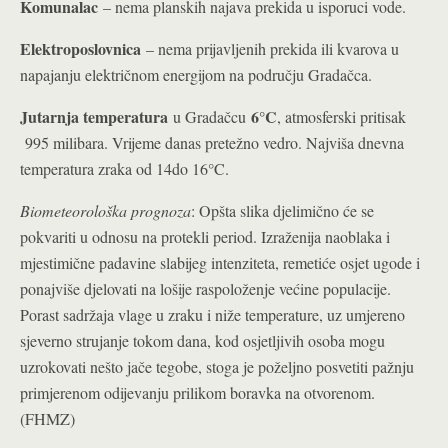
Komunalac
– nema planskih najava prekida u isporuci vode.
Elektroposlovnica
– nema prijavljenih prekida ili kvarova u
napajanju električnom energijom na području Gradačca.
Jutarnja temperatura
6°C
u Gradačcu
, atmosferski pritisak
995 milibara. Vrijeme danas pretežno vedro. Najviša dnevna
temperatura zraka od 14do 16°C.
Biometeorološka prognoza
: Opšta slika djelimično će se
pokvariti u odnosu na protekli period. Izraženija naoblaka i
mjestimične padavine slabijeg intenziteta, remetiće osjet ugode i
ponajviše djelovati na lošije raspoloženje većine populacije.
Porast sadržaja vlage u zraku i niže temperature, uz umjereno
sjeverno strujanje tokom dana, kod osjetljivih osoba mogu
uzrokovati nešto jače tegobe, stoga je poželjno posvetiti pažnju
primjerenom odijevanju prilikom boravka na otvorenom.
(FHMZ)