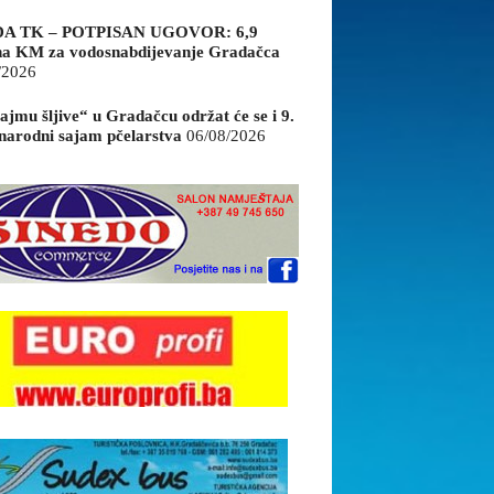
A TK – POTPISAN UGOVOR: 6,9
na KM za vodosnabdijevanje Gradačca
/2026
ajmu šljive“ u Gradačcu održat će se i 9.
arodni sajam pčelarstva
06/08/2026