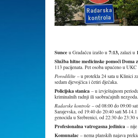
Sunce
7:13,
u Gradačcu izašlo u
zalazi u
Služba hitne medicinske pomoći Doma z
113 pacijenata. Pet osoba upućeno u UKC 
Porodilište
– u protekla 24 sata u Klinici 
sedam djevojčica i četiri dječaka.
Policijska stanica
– u izvještajnom periodu 
kriminalnih radnji ili saobraćajnih nezgoda
Radarske kontrole
– od 08:00 do 09:00 sati
Sarajevska, od 19:40 do 20:40 sati M-14.1 
genocida u Srebrenici, od 22:30 do 23:30
Profesionalna vatrogasna jedinica
– nije
Komunalac
– nema planskih najava prekid