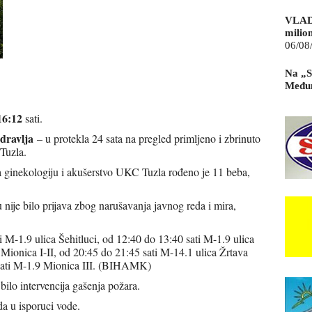
VLAD
milio
06/08
Na „S
Međun
16:12
sati.
dravlja
– u protekla 24 sata na pregled primljeno i zbrinuto
Tuzla.
za ginekologiju i akušerstvo UKC Tuzla rođeno je 11 beba,
nije bilo prijava zbog narušavanja javnog reda i mira,
.
 M-1.9 ulica Šehitluci, od 12:40 do 13:40 sati M-1.9 ulica
Mionica I-II, od 20:45 do 21:45 sati M-14.1 ulica Žrtava
 sati M-1.9 Mionica III. (BIHAMK)
 bilo intervencija gašenja požara.
a u isporuci vode.