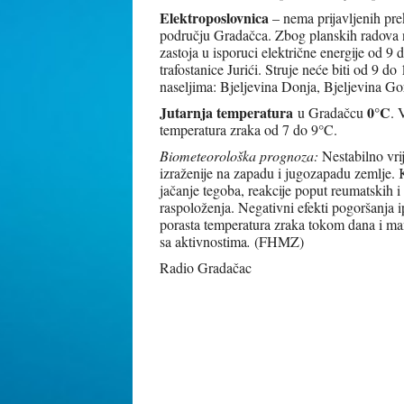
Elektroposlovnica
– nema prijavljenih pre
području Gradačca. Zbog planskih radova n
zastoja u isporuci električne energije od 9 d
trafostanice Jurići. Struje neće biti od 9 do
naseljima: Bjeljevina Donja, Bjeljevina Go
Jutarnja temperatura
0
°C
u Gradačcu
. 
temperatura zraka od 7 do 9°C.
Biometeorološka prognoza:
Nestabilno vri
izraženije na zapadu i jugozapadu zemlje. K
jačanje tegoba, reakcije poput reumatskih 
raspoloženja. Negativni efekti pogoršanja i
porasta temperatura zraka tokom dana i man
sa aktivnostima
.
(FHMZ)
Radio Gradačac