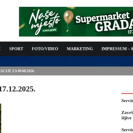
C
SPORT
FOTO/VIDEO
MARKETING
IMPRESSUM –
IJE ZA 09.08.2026.
17.12.2025.
Servi
Završ
šljiv
Servi