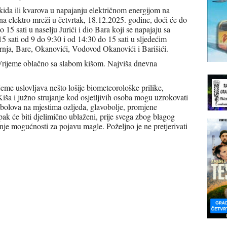
kida ili kvarova u napajanju električnom energijom na
a elektro mreži u četvrtak, 18.12.2025. godine, doći će do
o 15 sati u naselju Jurići i dio Bara koji se napajaju sa
 15 sati od 9 do 9:30 i od 14:30 do 15 sati u sljedećim
rnja, Bare, Okanovići, Vodovod Okanovići i Barišići.
Vrijeme oblačno sa slabom kišom. Najviša dnevna
jeme uslovljava nešto lošije biometeorološke prilike,
iša i južno strujanje kod osjetljivih osoba mogu uzrokovati
i bolova na mjestima ozljeda, glavobolje, promjene
pak će biti djelimično ublaženi, prije svega zbog blagog
je mogućnosti za pojavu magle. Poželjno je ne pretjerivati