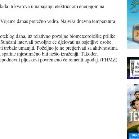
kida ili kvarova u napajanju električnom energijom na
Vrijeme danas pretežno vedro. Najviša dnevna temperatura
roteklog dana, uz relativno povoljne biometeorološke prilike
Sunčani intervali povoljno će djelovati na osjetljive osobe,
i trebale umanjiti. Poželjno je ne pretjerivati sa aktivnostima
 sparine mjestimično biti nešto izraženiji. Također,
slijepodnevni pljuskovi povremeno će remetiti ugođaj. (FHMZ)