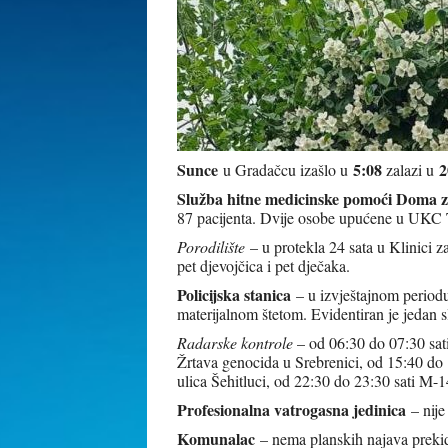
Sunce
5:08
2
u Gradačcu izašlo u
zalazi u
Služba hitne medicinske pomoći Doma z
87 pacijenta. Dvije osobe upućene u UKC 
Porodilište
– u protekla 24 sata u Klinici 
pet djevojčica i pet dječaka.
Policijska stanica
– u izvještajnom period
materijalnom štetom. Evidentiran je jedan s
Radarske kontrole
– od 06:30 do 07:30 sati
Žrtava genocida u Srebrenici, od 15:40 do 
ulica Šehitluci, od 22:30 do 23:30 sati M
Profesionalna vatrogasna jedinica
– nije
Komunalac
– nema planskih najava prekid