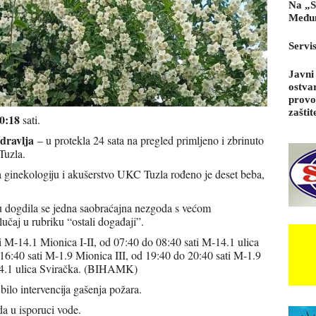
Na „S
Međun
Servi
Javni
ostva
provo
zaštit
0:18
sati.
dravlja
– u protekla 24 sata na pregled primljeno i zbrinuto
Tuzla.
za ginekologiju i akušerstvo UKC Tuzla rođeno je deset beba,
u dogdila se jedna saobraćajna nezgoda s većom
lučaj u rubriku “ostali događaji”.
 M-14.1 Mionica I-II, od 07:40 do 08:40 sati M-14.1 ulica
16:40 sati M-1.9 Mionica III, od 19:40 do 20:40 sati M-1.9
-14.1 ulica Sviračka. (BIHAMK)
 bilo intervencija gašenja požara.
a u isporuci vode.