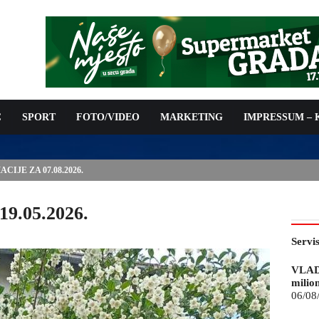
C
SPORT
FOTO/VIDEO
MARKETING
IMPRESSUM –
IJE ZA 07.08.2026.
19.05.2026.
Servi
VLAD
milio
06/08