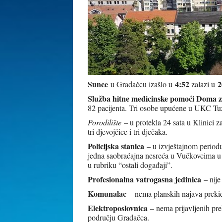
Sunce
4:52
2
u Gradačcu izašlo u
zalazi u
Služba hitne medicinske pomoći Doma z
82 pacijenta. Tri osobe upućene u UKC Tu
Porodilište
– u protekla 24 sata u Klinici 
tri djevojčice i tri dječaka.
Policijska stanica
– u izvještajnom periodu
jedna saobraćajna nesreća u Vučkovcima u k
u rubriku “ostali događaji”.
Profesionalna vatrogasna jedinica
– nije
Komunalac
– nema planskih najava prekid
Elektroposlovnica
– nema prijavljenih pre
području Gradačca.