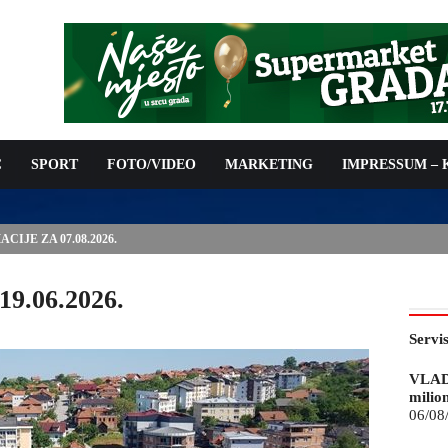
C
SPORT
FOTO/VIDEO
MARKETING
IMPRESSUM –
ISAN UGOVOR: 6,9 MILIONA KM ZA VODOSNABDIJEVANJE
19.06.2026.
Servi
VLAD
milio
06/08