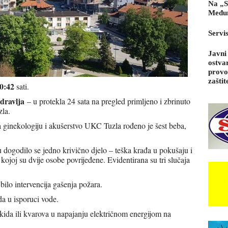
Na „S
Međun
Servi
Javni
ostva
provo
zaštit
0:42
sati.
dravlja
– u protekla 24 sata na pregled primljeno i zbrinuto
zla.
za ginekologiju i akušerstvo UKC Tuzla rođeno je šest beba,
 dogodilo se jedno krivično djelo – teška krađa u pokušaju i
ojoj su dvije osobe povrijeđene. Evidentirana su tri slučaja
 bilo intervencija gašenja požara.
a u isporuci vode.
kida ili kvarova u napajanju električnom energijom na