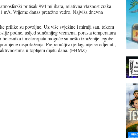
 atmosferski pritisak 994 milibara, relativna vlažnost zraka
.
 1 m/s
Vrijeme danas pretežno vedro. Najviša dnevna
e prilike su povoljne. Uz više svježine i mirniji san, tokom
 Poslije podne, usljed sunčanijeg vremena, porasta temperatura
ih bolesnika i metoropata moguće su nešto izraženije tegobe,
 promjene raspoloženja. Preporučljivo je laganije se odjenuti,
sa aktivnostima u toplijem dijelu dana. (FHMZ)