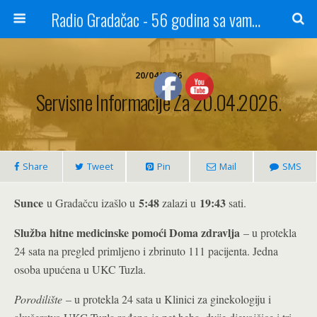
Radio Gradačac - 56 godina sa vama...
20/04/2026
Servisne Informacije Za 20.04.2026.
Share
Tweet
Pin
Mail
SMS
Sunce
5:48
19:43
u Gradačcu izašlo u
zalazi u
sati.
Služba hitne medicinske pomoći Doma zdravlja
– u protekla
24 sata na pregled primljeno i zbrinuto 111 pacijenta. Jedna
osoba upućena u UKC Tuzla.
Porodilište
– u protekla 24 sata u Klinici za ginekologiju i