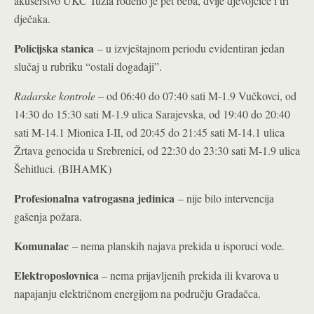
akušerstvo UKC Tuzla rođeno je pet beba, dvije djevojčice i tri
dječaka.
Policijska stanica
– u izvještajnom periodu evidentiran jedan
slučaj u rubriku “ostali događaji”.
Radarske kontrole
– od 06:40 do 07:40 sati M-1.9 Vučkovci, od
14:30 do 15:30 sati M-1.9 ulica Sarajevska, od 19:40 do 20:40
sati M-14.1 Mionica I-II, od 20:45 do 21:45 sati M-14.1 ulica
Žrtava genocida u Srebrenici, od 22:30 do 23:30 sati M-1.9 ulica
Šehitluci. (BIHAMK)
Profesionalna vatrogasna jedinica
– nije bilo intervencija
gašenja požara.
Komunalac
– nema planskih najava prekida u isporuci vode.
Elektroposlovnica
– nema prijavljenih prekida ili kvarova u
napajanju električnom energijom na području Gradačca.