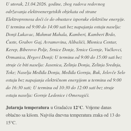
U utorak, 21.04.2026. godine, zbog radova redovnog
održavanja elektroenergetskih objekata od strane
Elektroprenosa doći će do obustave isporuke električne energije.
U terminu od 9:00 do 14:00 sati bez napajanja ostaju naselja:
Donji Lukavac, Mahmut Mahala, Kamberi, Kamberi Brdo,
Ćuste, Grabov Gaj, Avramovina, Alibašići, Mionica Centar,
Kerep, Biberovo Polje, Srnice Donje, Srnice Gornje, Vučkovci,
Ormanica, Hrgovi Donji; U terminu od 9:00 do 15:00 sati bez
struje će biti naselja: Jasenica, Zelinja Donja, Zelinja Srednja,
Toke; Naselja Međiđa Donja, Međiđa Gornja, Buk, Jelovče Selo
ostaju bez napajanja električnom energijom u terminu od 9:00
do 16:30 sati; U terminu od 10:30 do 12:00 sati bez struje
ostaju naselja: Gornje Ledenice i Omeragići.
Jutarnja temperatura
12°C
u Gradačcu
. Vrijeme danas
oblačno sa kišom. Najviša dnevna temperatura zraka od 13 do
15°C.