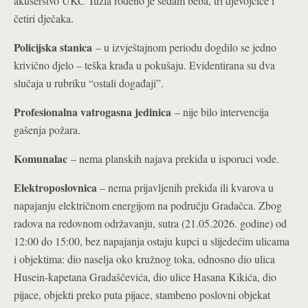
akušerstvo UKC Tuzla rođeno je sedam beba, tri djevojčice i
četiri dječaka.
Policijska stanica
– u izvještajnom periodu dogdilo se jedno
krivično djelo – teška krađa u pokušaju. Evidentirana su dva
slučaja u rubriku “ostali događaji”.
Profesionalna vatrogasna jedinica
– nije bilo intervencija
gašenja požara.
Komunalac
– nema planskih najava prekida u isporuci vode.
Elektroposlovnica
– nema prijavljenih prekida ili kvarova u
napajanju električnom energijom na području Gradačca. Zbog
radova na redovnom održavanju, sutra (21.05.2026. godine) od
12:00 do 15:00, bez napajanja ostaju kupci u slijedećim ulicama
i objektima: dio naselja oko kružnog toka, odnosno dio ulica
Husein-kapetana Gradaščevića, dio ulice Hasana Kikića, dio
pijace, objekti preko puta pijace, stambeno poslovni objekat