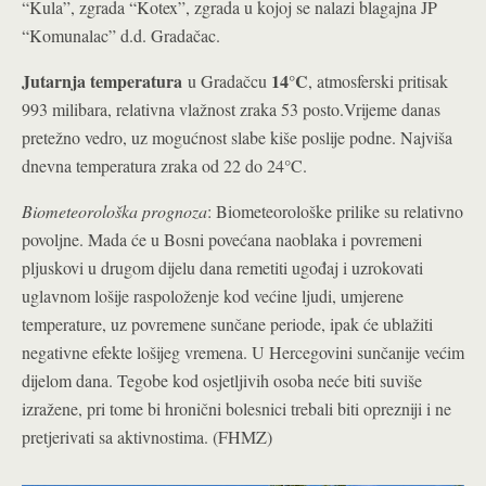
“Kula”, zgrada “Kotex”, zgrada u kojoj se nalazi blagajna JP
“Komunalac” d.d. Gradačac.
Jutarnja temperatura
14°C
u Gradačcu
, atmosferski pritisak
993 milibara, relativna vlažnost zraka 53 posto.Vrijeme danas
pretežno vedro, uz mogućnost slabe kiše poslije podne. Najviša
dnevna temperatura zraka od 22 do 24°C.
Biometeorološka prognoza
: Biometeorološke prilike su relativno
povoljne. Mada će u Bosni povećana naoblaka i povremeni
pljuskovi u drugom dijelu dana remetiti ugođaj i uzrokovati
uglavnom lošije raspoloženje kod većine ljudi, umjerene
temperature, uz povremene sunčane periode, ipak će ublažiti
negativne efekte lošijeg vremena. U Hercegovini sunčanije većim
dijelom dana. Tegobe kod osjetljivih osoba neće biti suviše
izražene, pri tome bi hronični bolesnici trebali biti oprezniji i ne
pretjerivati sa aktivnostima. (FHMZ)