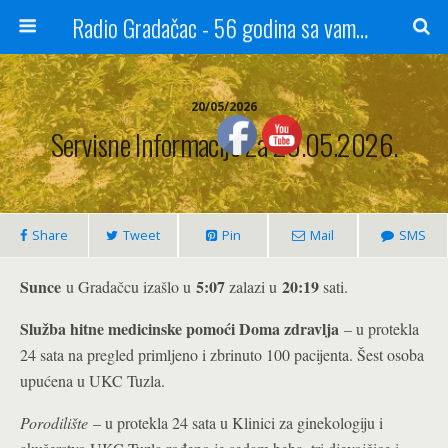
Radio Gradačac - 56 godina sa vama...
20/05/2026
Servisne Informacije Za 20.05.2026.
Share
Tweet
Pin
Mail
SMS
Sunce
5:07
20:19
u Gradačcu izašlo u
zalazi u
sati.
Služba hitne medicinske pomoći Doma zdravlja
– u protekla
24 sata na pregled primljeno i zbrinuto 100 pacijenta. Šest osoba
upućena u UKC Tuzla.
Porodilište
– u protekla 24 sata u Klinici za ginekologiju i