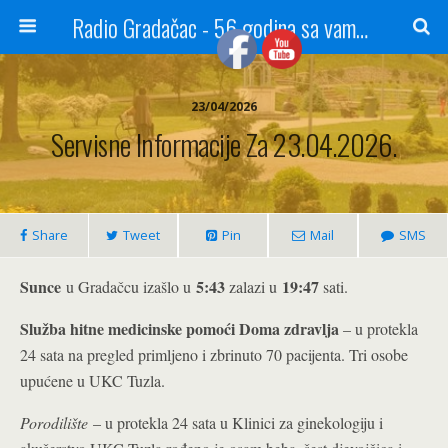
Radio Gradačac - 56 godina sa vama...
23/04/2026
Servisne Informacije Za 23.04.2026.
Share
Tweet
Pin
Mail
SMS
Sunce
5:43
19:47
u Gradačcu izašlo u
zalazi u
sati.
Služba hitne medicinske pomoći Doma zdravlja
– u protekla
24 sata na pregled primljeno i zbrinuto 70 pacijenta. Tri osobe
upućene u UKC Tuzla.
Porodilište
– u protekla 24 sata u Klinici za ginekologiju i