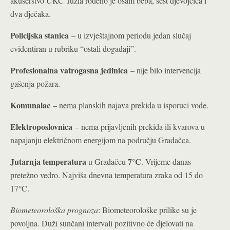
akušerstvo UKC Tuzla rođeno je osam beba, šest djevojčica i
dva dječaka.
Policijska stanica
– u izvještajnom periodu jedan slučaj
evidentiran u rubriku “ostali događaji”.
Profesionalna vatrogasna jedinica
– nije bilo intervencija
gašenja požara.
Komunalac
– nema planskih najava prekida u isporuci vode.
Elektroposlovnica
– nema prijavljenih prekida ili kvarova u
napajanju električnom energijom na području Gradačca.
Jutarnja temperatura
7°C
u Gradačcu
. Vrijeme danas
pretežno vedro. Najviša dnevna temperatura zraka od 15 do
17°C.
Biometeorološka prognoza
: Biometeorološke prilike su je
povoljna. Duži sunčani intervali pozitivno će djelovati na