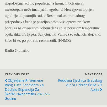
raspoloženje većine populacije, a hronični bolesnici i
meteoropate neće imati jačih tegoba. U Hercegovni toplije i
ugodnije od jutarnjih sati, u Bosni, nakon prohladnog
prijepodneva kada je poželjno nešto više opreza prilikom
boravka na otvorenom, tokom dana će sa porastom temperature
opšta slika biti ljepša. Savjetujemo Vam da se odjenete slojevito,
kako bi se, po potrebi, raskomotili. (FHMZ)
Radio Gradačac
Previous Post
Next Post
Objavljene Privremene
Redovna Sjednica Gradskog
Rang Liste Kandidata Za
Vijeća Održat Će Se 29.
Dodjelu Stipendija Za
Aprila
Školsku/akademsku 2025/26
Godinu