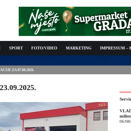
C
SPORT
FOTO/VIDEO
MARKETING
IMPRESSUM –
ISAN UGOVOR: 6,9 MILIONA KM ZA VODOSNABDIJEVANJE
23.09.2025.
Servi
VLAD
milio
06/08