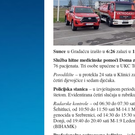
Sunce
6:26
1
u Gradačcu izašlo u
zalazi u
Služba hitne medicinske pomoći Doma z
76 pacijenata. Tri osobe upućene u UKC T
Porodilište
– u protekla 24 sata u Klinici 
četiri djevojčice i sedam dječaka.
Policijska stanica
– u izvještajnom period
štetom. Evidentirana četiri slučaja u rubrik
Radarske kontrole
– od 06:30 do 07:30 sat
Šehitluci, od 10:50 do 11:50 sati M-14.1 M
genocida u Srebrenici, od 14:30 do 15:30 
Donji, od 19:40 do 20:40 sati M-1.9 Leden
(BIHAMK)
Profesionalna vatrogasna jedinica
– jedn