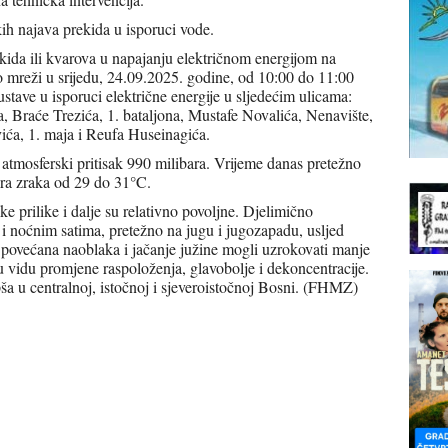
ih najava prekida u isporuci vode.
kida ili kvarova u napajanju električnom energijom na
 mreži u srijedu, 24.09.2025. godine, od 10:00 do 11:00
ustave u isporuci električne energije u sljedećim ulicama:
, Braće Trezića, 1. bataljona, Mustafe Novalića, Nenavište,
ća, 1. maja i Reufa Huseinagića.
, atmosferski pritisak 990 milibara. Vrijeme danas pretežno
ra zraka od 29 do 31°C.
e prilike i dalje su relativno povoljne. Djelimično
i noćnim satima, pretežno na jugu i jugozapadu, usljed
povećana naoblaka i jačanje južine mogli uzrokovati manje
u vidu promjene raspoloženja, glavobolje i dekoncentracije.
epša u centralnoj, istočnoj i sjeveroistočnoj Bosni. (FHMZ)