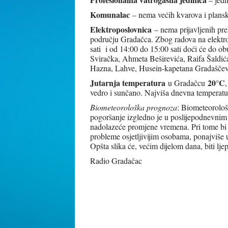
Komunalac
– nema većih kvarova i plansk
Elektroposlovnica
– nema prijavljenih pre
području Gradačca. Zbog radova na elektro
sati i od 14:00 do 15:00 sati doći će do ob
Sviračka, Ahmeta Beširevića, Raifa Šaldića
Hazna, Lahve, Husein-kapetana Gradaščevi
Jutarnja temperatura
20°C
u Gradačcu
vedro i sunčano. Najviša dnevna temperatu
Biometeorološka prognoza
: Biometeorološk
pogoršanje izgledno je u poslijepodnevnim 
nadolazeće promjene vremena. Pri tome bi 
probleme osjetljivijim osobama, ponajviše 
Opšta slika će, većim dijelom dana, biti lj
Radio Gradačac