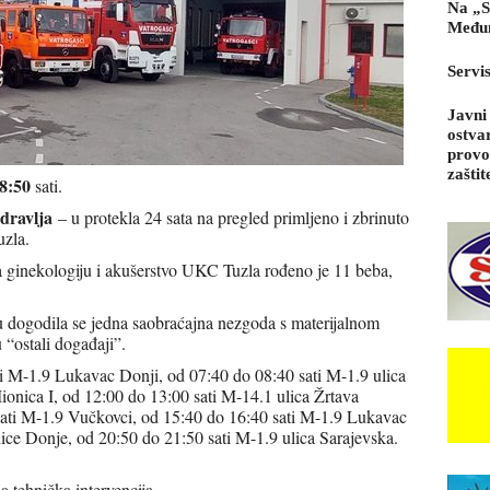
Na „S
Međun
Servi
Javni
ostva
provo
zaštit
8:50
sati.
dravlja
– u protekla 24 sata na pregled primljeno i zbrinuto
uzla.
za ginekologiju i akušerstvo UKC Tuzla rođeno je 11 beba,
u dogodila se jedna saobraćajna nezgoda s materijalnom
u “ostali događaji”.
i M-1.9 Lukavac Donji, od 07:40 do 08:40 sati M-1.9 ulica
ionica I, od 12:00 do 13:00 sati M-14.1 ulica Žrtava
sati M-1.9 Vučkovci, od 15:40 do 16:40 sati M-1.9 Lukavac
ice Donje, od 20:50 do 21:50 sati M-1.9 ulica Sarajevska.
a tehnička intervencija.