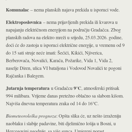
Komunalac
– nema planskih najava prekida u isporuci vode.
Elektroposlovnica
– nema prijavljenih prekida ili kvarova u
napajanju električnom energijom na području Gradačca. Zbog
planskih radova na elektro mreži u srijedu, 25.03.2026. godine,
doći će do zastoja u isporuci električne energije, u vremenu od 9
do 15 sati struje neće imati: Šećići, Kikići, Njiverica,
Berberovača, Novalići, Karača, Požarike, Vida 1, Vida 2,
naselje Diren, ulica VI bataljona i Vodovod Novalići te pogoni
Rajčanka i Balegem.
Jutarnja temperatura
9°C
u Gradačcu
, atmosferski pritisak
994 milibara. Vrijeme danas pretežno oblačno sa slabom kišom.
Najviša dnevna temperatura zraka od 14 do 16°C.
Biometeorološka prognoza
: Opšta slika će, uz nešto izraženiju
naoblaku i slabije padavine, biti djelimično lošija u Bosni, u
Hercegovini ugodnije, sa više sunca. Umjereni porast