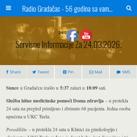
Radio Gradačac - 56 godina sa vama...
24/03/2026
Servisne Informacije Za 24.03.2026.
Share
Tweet
Pin
Mail
SMS
Sunce
5:37
18:09
u Gradačcu izašlo u
zalazi u
sati.
Služba hitne medicinske pomoći Doma zdravlja
– u protekla
24 sata na pregled primljeno i zbrinuto 68 pacijenta. Jedna osoba
upućena u UKC Tuzla.
Porodilište
– u protekla 24 sata u Klinici za ginekologiju i