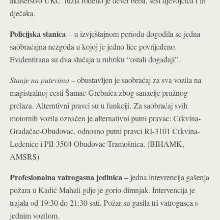
akušerstvo UKC Tuzla rođeno je devet beba, šest djevojčica i tri
dječaka.
Policijska stanica
– u izvještajnom periodu dogodila se jedna
saobraćajna nezgoda u kojoj je jedno lice povrijeđeno.
Evidentirana su dva slučaja u rubriku “ostali događaji”.
Stanje na putevima
– obustavljen je saobraćaj za sva vozila na
magistralnoj cesti Šamac-Grebnica zbog sanacije pružnog
prelaza. Alterntivni pravci su u funkciji. Za saobraćaj svih
motornih vozila označen je alternativni putni pravac: Crkvina-
Gradačac-Obudovac, odnosno putni pravci RI-3101 Crkvina-
Ledenice i PII-3504 Obudovac-Tramošnica. (BIHAMK,
AMSRS)
Profesionalna vatrogasna jedinica
– jedna intevrencija gašenja
požara u Kadić Mahali gdje je gorio dimnjak. Intervencija je
trajala od 19:30 do 21:30 sati. Požar su gasila tri vatrogasca s
jednim vozilom.