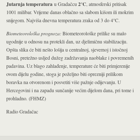
Jutarnja temperatura
2°C
u Gradačcu
, atmosferski pritisak
1001 milibar. Vrijeme danas oblačno sa slabom kišom ili mokrim
snijegom. Najviša dnevna temperatura zraka od 3 do 4°C.
Biometeorološka prognoza:
Biometeorološke prilike su malo
ugodnije u odnosu na protekli dan, uz djelimičnu stabilizaciju.
Opšta slika će biti nešto lošija u centralnoj, sjevernoj i istočnoj
Bosni, pretežno usljed dužeg zadržavanja naoblake i povremenih
padavina. Uz blago zahlađenje, temperature će biti primjerenije
ovom dijelu godine, stoga je poželjno biti oprezniji prilikom
boravka na otvorenom i posvetiti više pažnje odijevanju. U
Hercegovini i na zapadu sunčanije većim dijelom dana, pri tome i
prohladno
.
(FHMZ)
Radio Gradačac