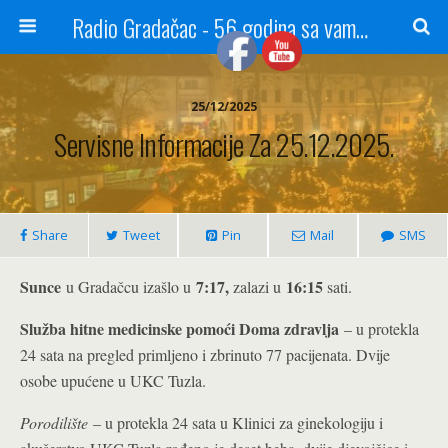
Radio Gradačac - 56 godina sa vama...
25/12/2025
Servisne Informacije Za 25.12.2025.
Share
Tweet
Pin
Mail
SMS
Sunce
7:17,
16:15
u Gradačcu izašlo u
zalazi u
sati.
Služba hitne medicinske pomoći Doma zdravlja
– u protekla
24 sata na pregled primljeno i zbrinuto 77 pacijenata. Dvije
osobe upućene u UKC Tuzla.
Porodilište
– u protekla 24 sata u Klinici za ginekologiju i