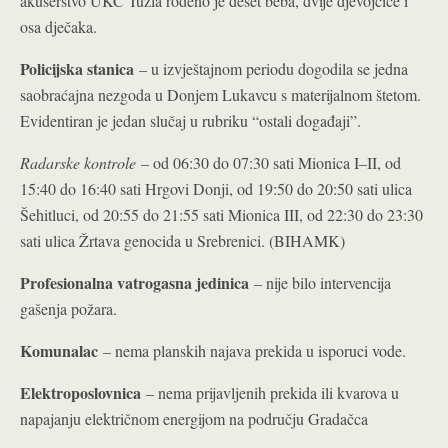
akušerstvo UKC Tuzla rođeno je deset beba, dvije djevojčice i
osa dječaka.
Policijska stanica
– u izvještajnom periodu dogodila se jedna
saobraćajna nezgoda u Donjem Lukavcu s materijalnom štetom.
Evidentiran je jedan slučaj u rubriku “ostali događaji”.
Radarske kontrole
– od 06:30 do 07:30 sati Mionica I–II, od
15:40 do 16:40 sati Hrgovi Donji, od 19:50 do 20:50 sati ulica
Šehitluci, od 20:55 do 21:55 sati Mionica III, od 22:30 do 23:30
sati ulica Žrtava genocida u Srebrenici. (BIHAMK)
Profesionalna vatrogasna jedinica
– nije bilo intervencija
gašenja požara.
Komunalac
– nema planskih najava prekida u isporuci vode.
Elektroposlovnica
– nema prijavljenih prekida ili kvarova u
napajanju električnom energijom na području Gradačca