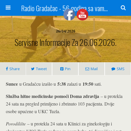
Radio Gradačac - 56 godina sa vama...
26/04/2026
Servisne Informacije Za 26.06.2026.
Share
Tweet
Pin
Mail
SMS
Sunce
5:38
19:50
u Gradačcu izašlo u
zalazi u
sati.
Služba hitne medicinske pomoći Doma zdravlja
– u protekla
24 sata na pregled primljeno i zbrinuto 103 pacijenta. Dvije
osobe upućene u UKC Tuzla.
Porodilište
– u protekla 24 sata u Klinici za ginekologiju i