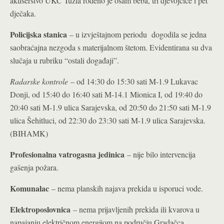
akušerstvo UKC Tuzla rođeno je osam beba, tri djevojčice i pet
dječaka.
Policijska stanica
– u izvještajnom periodu dogodila se jedna
saobraćajna nezgoda s materijalnom štetom. Evidentirana su dva
slučaja u rubriku “ostali događaji”.
Radarske kontrole
– od 14:30 do 15:30 sati M-1.9 Lukavac
Donji, od 15:40 do 16:40 sati M-14.1 Mionica I, od 19:40 do
20:40 sati M-1.9 ulica Sarajevska, od 20:50 do 21:50 sati M-1.9
ulica Šehitluci, od 22:30 do 23:30 sati M-1.9 ulica Sarajevska.
(BIHAMK)
Profesionalna vatrogasna jedinica
– nije bilo intervencija
gašenja požara.
Komunalac
– nema planskih najava prekida u isporuci vode.
Elektroposlovnica
– nema prijavljenih prekida ili kvarova u
napajanju električnom energijom na području Gradačca.