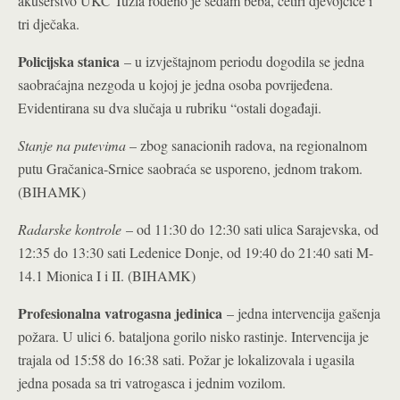
akušerstvo UKC Tuzla rođeno je sedam beba, četiri djevojčice i
tri dječaka.
Policijska stanica
– u izvještajnom periodu dogodila se jedna
saobraćajna nezgoda u kojoj je jedna osoba povrijeđena.
Evidentirana su dva slučaja u rubriku “ostali događaji.
Stanje na putevima
– zbog sanacionih radova, na regionalnom
putu Gračanica-Srnice saobraća se usporeno, jednom trakom.
(BIHAMK)
Radarske kontrole
– od 11:30 do 12:30 sati ulica Sarajevska, od
12:35 do 13:30 sati Ledenice Donje, od 19:40 do 21:40 sati M-
14.1 Mionica I i II. (BIHAMK)
Profesionalna vatrogasna jedinica
– jedna intervencija gašenja
požara. U ulici 6. bataljona gorilo nisko rastinje. Intervencija je
trajala od 15:58 do 16:38 sati. Požar je lokalizovala i ugasila
jedna posada sa tri vatrogasca i jednim vozilom.