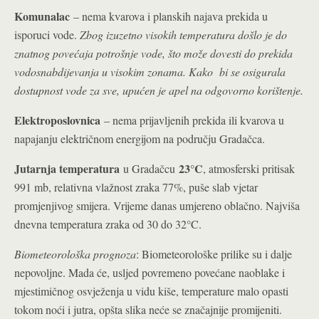
Komunalac
– nema kvarova i planskih najava prekida u
isporuci vode.
Zbog izuzetno visokih temperatura došlo je do
znatnog povećaja potrošnje vode, što može dovesti do prekida
vodosnabdijevanja u visokim zonama. Kako bi se osigurala
dostupnost vode za sve, upućen je apel na odgovorno korištenje.
Elektroposlovnica
– nema prijavljenih prekida ili kvarova u
napajanju električnom energijom na području Gradačca.
Jutarnja temperatura
23°C
u Gradačcu
, atmosferski pritisak
991 mb, relativna vlažnost zraka 77%, puše slab vjetar
promjenjivog smijera. Vrijeme danas umjereno oblačno. Najviša
dnevna temperatura zraka od 30 do 32°C.
Biometeorološka prognoza
: Biometeorološke prilike su i dalje
nepovoljne. Mada će, usljed povremeno povećane naoblake i
mjestimičnog osvježenja u vidu kiše, temperature malo opasti
tokom noći i jutra, opšta slika neće se značajnije promijeniti.