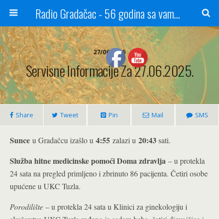
Radio Gradačac - 56 godina sa vama...
27/06/2025
Servisne Informacije Za 27.06.2025.
Share
Tweet
Pin
Mail
SMS
Sunce
4:55
20:43
u Gradačcu izašlo u
zalazi u
sati.
Služba hitne medicinske pomoći Doma zdravlja
– u protekla
24 sata na pregled primljeno i zbrinuto 86 pacijenta. Četiri osobe
upućene u UKC Tuzla.
Porodilište
– u protekla 24 sata u Klinici za ginekologiju i