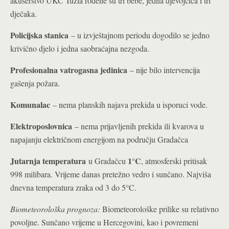
akušerstvo UKC Tuzla rođene su tri bebe, jedna djevojčica i tri
dječaka.
Policijska stanica
– u izvještajnom periodu dogodilo se jedno
krivično djelo i jedna saobraćajna nezgoda.
Profesionalna vatrogasna jedinica
– nije bilo intervencija
gašenja požara.
Komunalac
– nema planskih najava prekida u isporuci vode.
Elektroposlovnica
– nema prijavljenih prekida ili kvarova u
napajanju električnom energijom na području Gradačca
Jutarnja temperatura
1°C
u Gradačcu
, atmosferski pritisak
998 milibara. Vrijeme danas pretežno vedro i sunčano. Najviša
dnevna temperatura zraka od 3 do 5°C.
Biometeorološka prognoza:
Biometeorološke prilike su relativno
povoljne. Sunčano vrijeme u Hercegovini, kao i povremeni