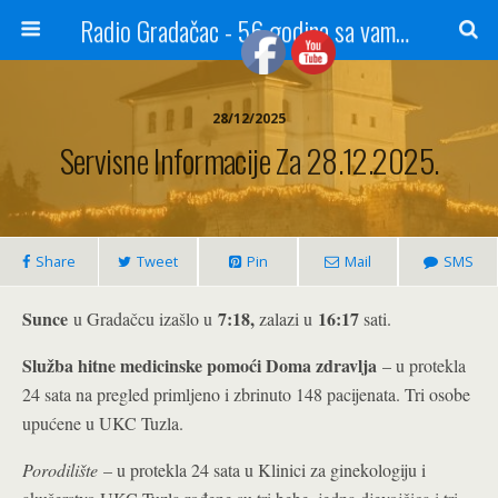
Radio Gradačac - 56 godina sa vama...
28/12/2025
Servisne Informacije Za 28.12.2025.
Share
Tweet
Pin
Mail
SMS
Sunce
7:18,
16:17
u Gradačcu izašlo u
zalazi u
sati.
Služba hitne medicinske pomoći Doma zdravlja
– u protekla
24 sata na pregled primljeno i zbrinuto 148 pacijenata. Tri osobe
upućene u UKC Tuzla.
Porodilište
– u protekla 24 sata u Klinici za ginekologiju i