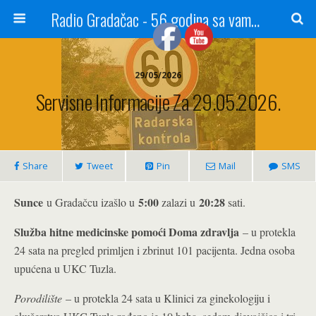
Radio Gradačac - 56 godina sa vama...
29/05/2026
Servisne Informacije Za 29.05.2026.
Share
Tweet
Pin
Mail
SMS
Sunce
5:00
20:28
u Gradačcu izašlo u
zalazi u
sati.
Služba hitne medicinske pomoći Doma zdravlja
– u protekla
24 sata na pregled primljen i zbrinut 101 pacijenta. Jedna osoba
upućena u UKC Tuzla.
Porodilište
– u protekla 24 sata u Klinici za ginekologiju i