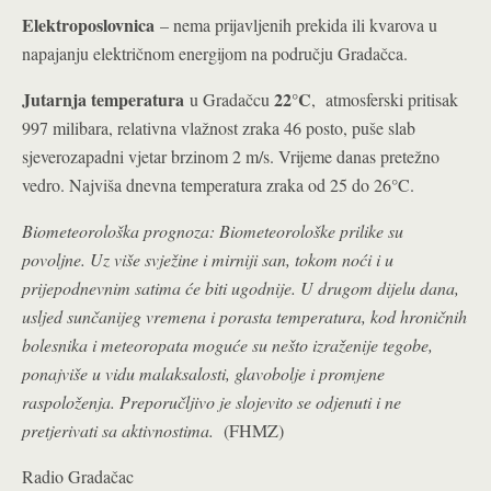
Elektroposlovnica
– nema prijavljenih prekida ili kvarova u
napajanju električnom energijom na području Gradačca.
Jutarnja temperatura
22°C
u Gradačcu
, atmosferski pritisak
997 milibara, relativna vlažnost zraka 46 posto, puše slab
sjeverozapadni vjetar brzinom 2 m/s. Vrijeme danas pretežno
vedro. Najviša dnevna temperatura zraka od 25 do 26°C.
Biometeorološka prognoza
: Biometeorološke prilike su
povoljne. Uz više svježine i mirniji san, tokom noći i u
prijepodnevnim satima će biti ugodnije. U drugom dijelu dana,
usljed sunčanijeg vremena i porasta temperatura, kod hroničnih
bolesnika i meteoropata moguće su nešto izraženije tegobe,
ponajviše u vidu malaksalosti, glavobolje i promjene
raspoloženja. Preporučljivo je slojevito se odjenuti i ne
pretjerivati sa aktivnostima.
(FHMZ)
Radio Gradačac