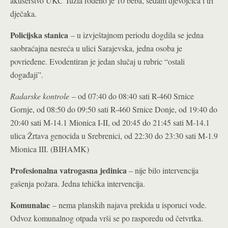
akušerstvo UKC Tuzla rođeno je 10 beba, sedam djevojčica i tri
dječaka.
Policijska stanica
– u izvještajnom periodu dogdila se jedna
saobraćajna nesreća u ulici Sarajevska, jedna osoba je
povrieđene. Evodentiran je jedan slučaj u rubric “ostali
događaji”.
Radarske kontrole
– od 07:40 do 08:40 sati R-460 Srnice
Gornje, od 08:50 do 09:50 sati R-460 Srnice Donje, od 19:40 do
20:40 sati M-14.1 Mionica I-II, od 20:45 do 21:45 sati M-14.1
ulica Žrtava genocida u Srebrenici, od 22:30 do 23:30 sati M-1.9
Mionica III. (BIHAMK)
Profesionalna vatrogasna jedinica
– nije bilo intervencija
gašenja požara. Jedna tehička intervencija.
Komunalac
– nema planskih najava prekida u isporuci vode.
Odvoz komunalnog otpada vrši se po rasporedu od četvrtka.