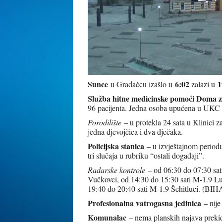
Sunce
6:02
1
u Gradačcu izašlo u
zalazi u
Služba hitne medicinske pomoći Doma z
96 pacijenta. Jedna osoba upućena u UKC 
Porodilište
– u protekla 24 sata u Klinici 
jedna djevojčica i dva dječaka.
Policijska stanica
– u izvještajnom periodu
tri slučaja u rubriku “ostali događaji”.
Radarske kontrole
– od 06:30 do 07:30 sat
Vučkovci, od 14:30 do 15:30 sati M-1.9 L
19:40 do 20:40 sati M-1.9 Šehitluci. (B
Profesionalna vatrogasna jedinica
– nije
Komunalac
– nema planskih najava prekid