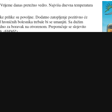
 Vrijeme danas pretežno vedro. Najviša dnevna temperatura
ke prilike su povoljne. Dodatno zatopljenje pozitivno će
d hroničnih bolesnika trebale bi se umanjiti. Sa dužim
adno za boravak na otvorenom. Preporučuje se slojevito
ili. (FHMZ)