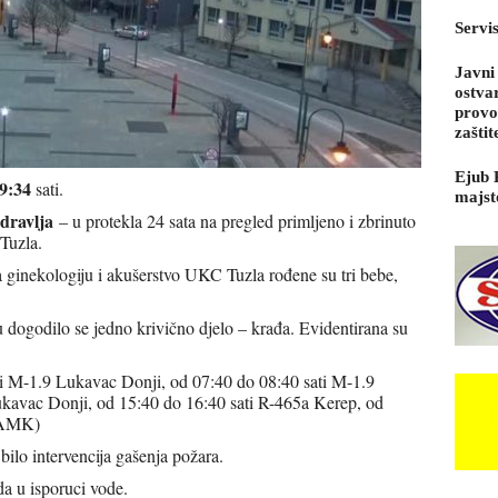
Servi
Javni
ostva
provo
zaštit
Ejub 
9:34
sati.
majst
dravlja
– u protekla 24 sata na pregled primljeno i zbrinuto
Tuzla.
za ginekologiju i akušerstvo UKC Tuzla rođene su tri bebe,
 dogodilo se jedno krivično djelo – krađa. Evidentirana su
i M-1.9 Lukavac Donji, od 07:40 do 08:40 sati M-1.9
ukavac Donji, od 15:40 do 16:40 sati R-465a Kerep, od
IHAMK)
 bilo intervencija gašenja požara.
a u isporuci vode.