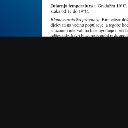
Jutarnja temperatura
10°C
u Gradačcu
.
zraka od 17 do 19°C.
Biometeorološka prognoza
: Biometeorološ
djelovati na većinu populacije, a tegobe ko
sunčanim intervalima biće ugodnije i prikl
odijevanje, kako bi se po potrebi raskomot
Radio Gradačac