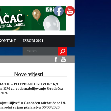
 KONTAKT
IZBORI 2024
Nove
vijesti
A TK – POTPISAN UGOVOR: 6,9
na KM za vodosnabdijevanje Gradačca
/2026
ajmu šljive“ u Gradačcu održat će se i 9.
arodni sajam pčelarstva
06/08/2026