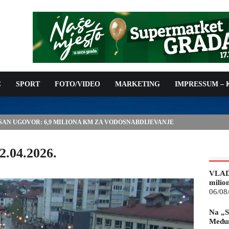
C
SPORT
FOTO/VIDEO
MARKETING
IMPRESSUM –
ISAN UGOVOR: 6,9 MILIONA KM ZA VODOSNABDIJEVANJE
2.04.2026.
VLAD
milio
06/08
Na „S
Međun