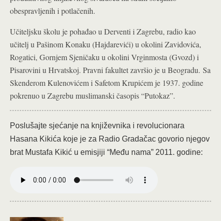
obespravljenih i potlačenih.
Učiteljsku školu je pohađao u Derventi i Zagrebu, radio kao
učitelj u Pašinom Konaku (Hajdarevići) u okolini Zavidovića,
Rogatici, Gornjem Sjeničaku u okolini Vrginmosta (Gvozd) i
Pisarovini u Hrvatskoj. Pravni fakultet završio je u Beogradu. Sa
Skenderom Kulenovićem i Safetom Krupićem je 1937. godine
pokrenuo u Zagrebu muslimanski časopis “Putokaz”.
Poslušajte sjećanje na književnika i revolucionara
Hasana Kikića koje je za Radio Gradačac govorio njegov
brat Mustafa Kikić u emisjiji “Među nama” 2011. godine: