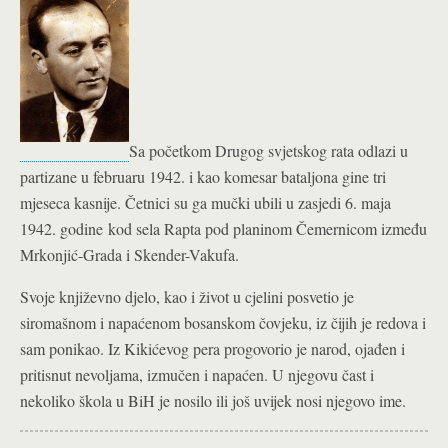
Sa početkom Drugog svjetskog rata odlazi u
partizane u februaru 1942. i kao komesar bataljona gine tri
mjeseca kasnije. Četnici su ga mučki ubili u zasjedi 6. maja
1942. godine kod sela Rapta pod planinom Čemernicom između
Mrkonjić-Grada i Skender-Vakufa.
Svoje književno djelo, kao i život u cjelini posvetio je
siromašnom i napaćenom bosanskom čovjeku, iz čijih je redova i
sam ponikao. Iz Kikićevog pera progovorio je narod, ojađen i
pritisnut nevoljama, izmučen i napaćen. U njegovu čast i
nekoliko škola u BiH je nosilo ili još uvijek nosi njegovo ime.