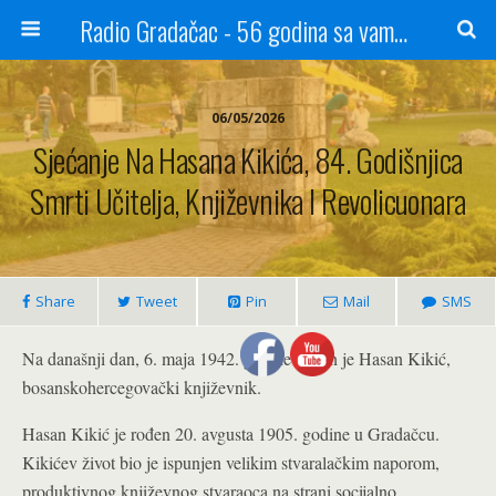
Radio Gradačac - 56 godina sa vama...
06/05/2026
Sjećanje Na Hasana Kikića, 84. Godišnjica
Smrti Učitelja, Književnika I Revolicuonara
Share
Tweet
Pin
Mail
SMS
Na današnji dan, 6. maja 1942. godine ubijen je Hasan Kikić,
bosanskohercegovački književnik.
Hasan Kikić je rođen 20. avgusta 1905. godine u Gradačcu.
Kikićev život bio je ispunjen velikim stvaralačkim naporom,
produktivnog književnog stvaraoca na strani socijalno