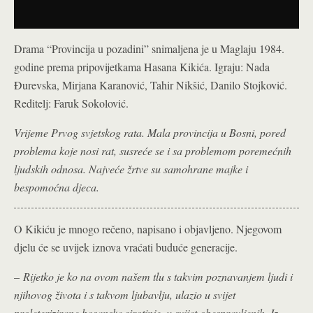
Drama “Provincija u pozadini” snimaljena je u Maglaju 1984.
godine prema pripovijetkama Hasana Kikića. Igraju: Nada
Đurevska, Mirjana Karanović, Tahir Nikšić, Danilo Stojković.
Reditelj: Faruk Sokolović.
Vrijeme Prvog svjetskog rata. Mala provincija u Bosni, pored
problema koje nosi rat, susreće se i sa problemom poremećnih
ljudskih odnosa. Najveće žrtve su samohrane majke i
bespomoćna djeca.
O Kikiću je mnogo rečeno, napisano i objavljeno. Njegovom
djelu će se uvijek iznova vraćati buduće generacije.
–
Rijetko je ko na ovom našem tlu s takvim poznavanjem ljudi i
njihovog života i s takvom ljubavlju, ulazio u svijet
proleterizirane bosanske sirotinje, u svijet obespravljenih. Iz