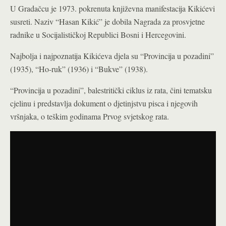
U Gradačcu je 1973. pokrenuta književna manifestacija Kikićevi
susreti. Naziv “Hasan Kikić” je dobila Nagrada za prosvjetne
radnike u Socijalističkoj Republici Bosni i Hercegovini.
Najbolja i najpoznatija Kikićeva djela su “Provincija u pozadini”
(1935), “Ho-ruk” (1936) i “Bukve” (1938).
“Provincija u pozadini”, balestritički ciklus iz rata, čini tematsku
cjelinu i predstavlja dokument o djetinjstvu pisca i njegovih
vršnjaka, o teškim godinama Prvog svjetskog rata.