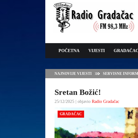
POČETNA
VIJESTI
GRADAČA
NAJNOVIJE VIJESTI
VLADA TK – POTP
GRADAČCA
Sretan Božić!
25/12/2025 | objavio
Radio Gradačac
GRADAČAC