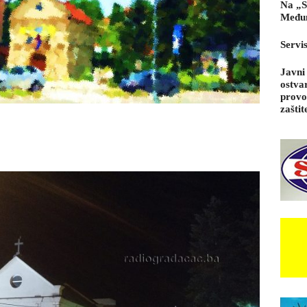
Na „S
Međun
Servi
Javni
ostva
provo
zaštit