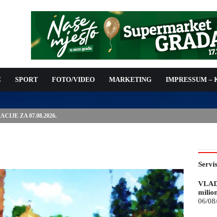
C
SPORT
FOTO/VIDEO
MARKETING
IMPRESSUM –
ISAN UGOVOR: 6,9 MILIONA KM ZA VODOSNABDIJEVANJE
Servi
VLAD
milio
06/08