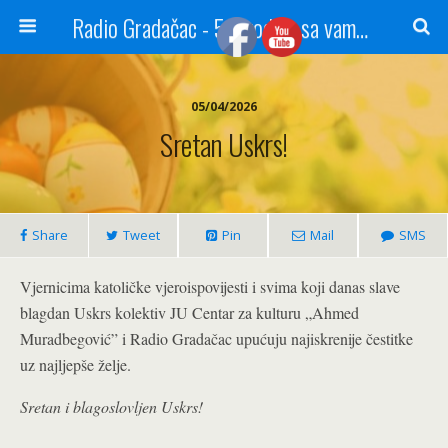
Radio Gradačac - 56 godina sa vama...
05/04/2026
Sretan Uskrs!
Share
Tweet
Pin
Mail
SMS
Vjernicima katoličke vjeroispovijesti i svima koji danas slave
blagdan Uskrs kolektiv JU Centar za kulturu „Ahmed
Muradbegović” i Radio Gradačac upućuju najiskrenije čestitke
uz najljepše želje.
Sretan i blagoslovljen Uskrs!