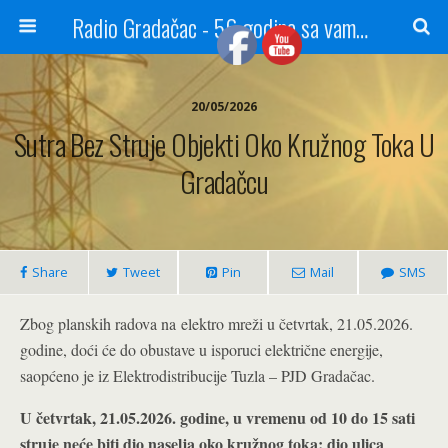
Radio Gradačac - 56 godina sa vama...
20/05/2026
Sutra Bez Struje Objekti Oko Kružnog Toka U
Gradačcu
Share
Tweet
Pin
Mail
SMS
Zbog planskih radova na elektro mreži u četvrtak, 21.05.2026.
godine, doći će do obustave u isporuci električne energije,
saopćeno je iz Elektrodistribucije Tuzla – PJD Gradačac.
U četvrtak, 21.05.2026. godine, u vremenu od 10 do 15 sati
struje neće biti dio naselja oko kružnog toka: dio ulica