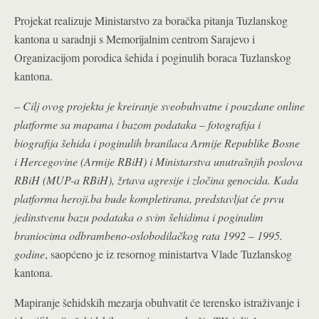
Projekat realizuje Ministarstvo za boračka pitanja Tuzlanskog
kantona u saradnji s Memorijalnim centrom Sarajevo i
Organizacijom porodica šehida i poginulih boraca Tuzlanskog
kantona.
–
Cilj ovog projekta je kreiranje sveobuhvatne i pouzdane online
platforme sa mapama i bazom podataka – fotografija i
biografija šehida i poginulih branilaca Armije Republike Bosne
i Hercegovine (Armije RBiH) i Ministarstva unutrašnjih poslova
RBiH (MUP-a RBiH), žrtava agresije i zločina genocida. Kada
platforma heroji.ba bude kompletirana, predstavljat će prvu
jedinstvenu bazu podataka o svim šehidima i poginulim
braniocima odbrambeno-oslobodilačkog rata 1992 – 1995.
godine
, saopćeno je iz resornog ministartva Vlade Tuzlanskog
kantona.
Mapiranje šehidskih mezarja obuhvatit će terensko istraživanje i