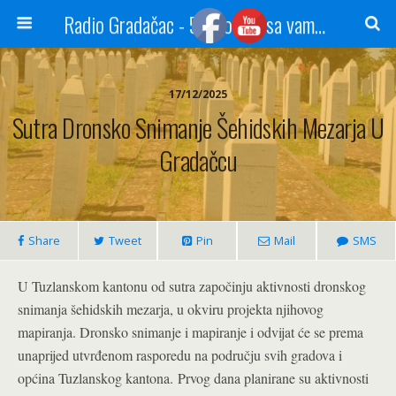
Radio Gradačac - 56 godina sa vama...
17/12/2025
Sutra Dronsko Snimanje Šehidskih Mezarja U
Gradačcu
Share
Tweet
Pin
Mail
SMS
U Tuzlanskom kantonu od sutra započinju aktivnosti dronskog
snimanja šehidskih mezarja, u okviru projekta njihovog
mapiranja. Dronsko snimanje i mapiranje i odvijat će se prema
unaprijed utvrđenom rasporedu na području svih gradova i
općina Tuzlanskog kantona.
Prvog dana planirane su aktivnosti