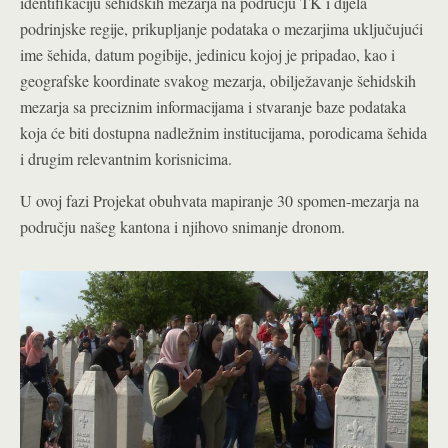
identifikaciju šehidskih mezarja na području TK i dijela
podrinjske regije, prikupljanje podataka o mezarjima uključujući
ime šehida, datum pogibije, jedinicu kojoj je pripadao, kao i
geografske koordinate svakog mezarja, obilježavanje šehidskih
mezarja sa preciznim informacijama i stvaranje baze podataka
koja će biti dostupna nadležnim institucijama, porodicama šehida
i drugim relevantnim korisnicima.
U ovoj fazi Projekat obuhvata mapiranje 30 spomen-mezarja na
području našeg kantona i njihovo snimanje dronom.