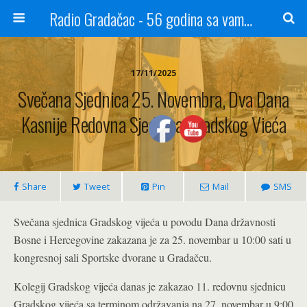
Radio Gradačac - 56 godina sa vama...
17/11/2025
Svečana Sjednica 25. Novembra, Dva Dana
Kasnije Redovna Sjednica Gradskog Vieća
Share
Tweet
Pin
Mail
SMS
Svečana sjednica Gradskog vijeća u povodu Dana državnosti
Bosne i Hercegovine zakazana je za 25. novembar u 10:00 sati u
kongresnoj sali Sportske dvorane u Gradačcu.
Kolegij Gradskog vijeća danas je zakazao 11. redovnu sjednicu
Gradskog vijeća sa terminom održavanja na 27. novembar u 9:00