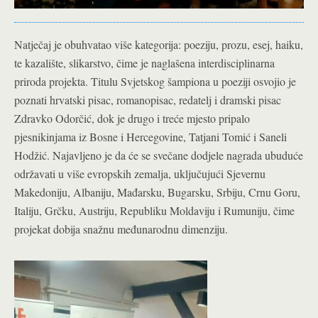
Natječaj je obuhvatao više kategorija: poeziju, prozu, esej, haiku,
te kazalište, slikarstvo, čime je naglašena interdisciplinarna
priroda projekta. Titulu Svjetskog šampiona u poeziji osvojio je
poznati hrvatski pisac, romanopisac, redatelj i dramski pisac
Zdravko Odorčić, dok je drugo i treće mjesto pripalo
pjesnikinjama iz Bosne i Hercegovine, Tatjani Tomić i Saneli
Hodžić. Najavljeno je da će se svečane dodjele nagrada ubuduće
održavati u više evropskih zemalja, uključujući Sjevernu
Makedoniju, Albaniju, Mađarsku, Bugarsku, Srbiju, Crnu Goru,
Italiju, Grčku, Austriju, Republiku Moldaviju i Rumuniju, čime
projekat dobija snažnu međunarodnu dimenziju.