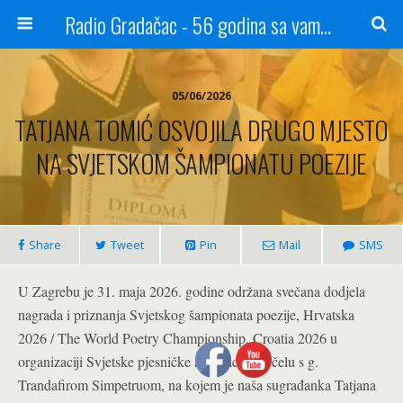
Radio Gradačac - 56 godina sa vama...
05/06/2026
TATJANA TOMIĆ OSVOJILA DRUGO MJESTO
NA SVJETSKOM ŠAMPIONATU POEZIJE
Share
Tweet
Pin
Mail
SMS
U Zagrebu je 31. maja 2026. godine održana svečana dodjela
nagrada i priznanja Svjetskog šampionata poezije, Hrvatska
2026 / The World Poetry Championship, Croatia 2026 u
organizaciji Svjetske pjesničke asocijacije na čelu s g.
Trandafirom Simpetruom, na kojem je naša sugrađanka Tatjana