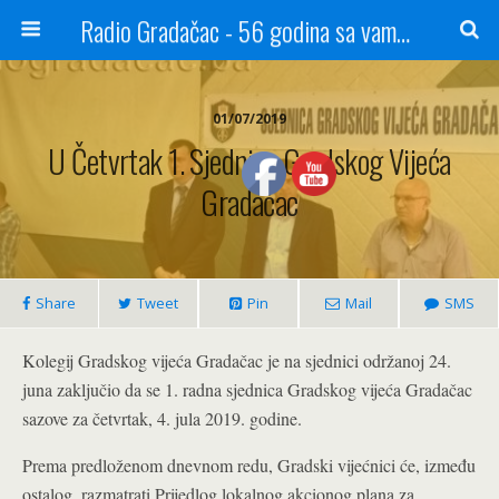
Radio Gradačac - 56 godina sa vama...
01/07/2019
U Četvrtak 1. Sjednica Gradskog Vijeća
Gradačac
Share
Tweet
Pin
Mail
SMS
Kolegij Gradskog vijeća Gradačac je na sjednici održanoj 24.
juna zaključio da se 1. radna sjednica Gradskog vijeća Gradačac
sazove za četvrtak, 4. jula 2019. godine.
Prema predloženom dnevnom redu, Gradski vijećnici će, između
ostalog, razmatrati Prijedlog lokalnog akcionog plana za