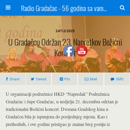
Radio Gradačac - 56 godina sa vama...
24/12/2025
U Gradačcu Održan 23. Napretkov Božićni
Koncert
Share
Tweet
Pin
Mail
SMS
U organizaciji podružnice HKD “Napredak” Podružnica
Gradačac i župe Gradačac, u nedjelju 21. decembra održan je
tradicionalni Božićni koncert. Dvorana Gradskog kina u
Gradačcu bila je ispunjena do posljednjeg mjesta. Kao i
prethodnih, i ove godine pristigao je znatan broj gostiju iz