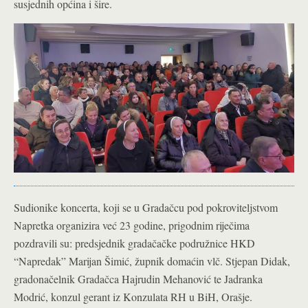
susjednih općina i šire.
Sudionike koncerta, koji se u Gradačcu pod pokroviteljstvom
Napretka organizira već 23 godine, prigodnim riječima
pozdravili su: predsjednik gradačačke podružnice HKD
“Napredak” Marijan Šimić, župnik domaćin vlč. Stjepan Didak,
gradonačelnik Gradačca Hajrudin Mehanović te Jadranka
Modrić, konzul gerant iz Konzulata RH u BiH, Orašje.