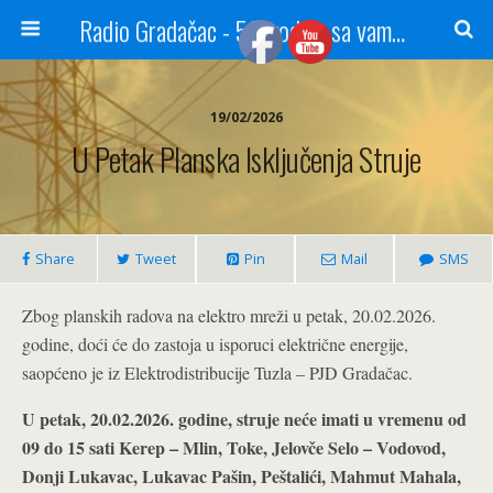
Radio Gradačac - 56 godina sa vama...
19/02/2026
U Petak Planska Isključenja Struje
Share
Tweet
Pin
Mail
SMS
Zbog planskih radova na elektro mreži u petak, 20.02.2026.
godine, doći će do zastoja u isporuci električne energije,
saopćeno je iz Elektrodistribucije Tuzla – PJD Gradačac.
U petak, 20.02.2026. godine, struje neće imati u vremenu od
09 do 15 sati Kerep – Mlin, Toke, Jelovče Selo – Vodovod,
Donji Lukavac, Lukavac Pašin, Peštalići, Mahmut Mahala,