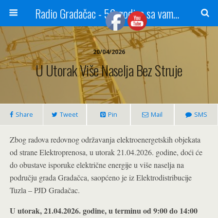
Radio Gradačac - 56 godina sa vama...
20/04/2026
U Utorak Više Naselja Bez Struje
Share
Tweet
Pin
Mail
SMS
Zbog radova redovnog održavanja elektroenergetskih objekata
od strane Elektroprenosa, u utorak 21.04.2026. godine, doći će
do obustave isporuke električne energije u više naselja na
području grada Gradačca, saopćeno je iz Elektrodistribucije
Tuzla – PJD Gradačac.
U utorak, 21.04.2026. godine, u terminu od 9:00 do 14:00