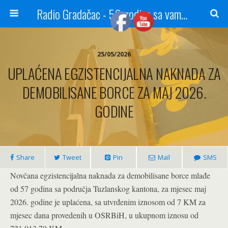
Radio Gradačac - 56 godina sa vama...
25/05/2026
UPLAĆENA EGZISTENCIJALNA NAKNADA ZA
DEMOBILISANE BORCE ZA MAJ 2026.
GODINE
Share
Tweet
Pin
Mail
SMS
Novčana egzistencijalna naknada za demobilisane borce mlađe
od 57 godina sa područja Tuzlanskog kantona, za mjesec maj
2026. godine je uplaćena, sa utvrđenim iznosom od 7 KM za
mjesec dana provedenih u OSRBiH, u ukupnom iznosu od