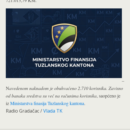
721.013,79 KM.
–
N
avedenom naknadom je obuhvaćeno 2.710 korisnika. Zavisno
od banaka sredstva su već na računima korisnika
, saopćeno je
iz
Ministarstva finasija Tuzlanskog kantona
.
Radio Gradačac /
Vlada TK