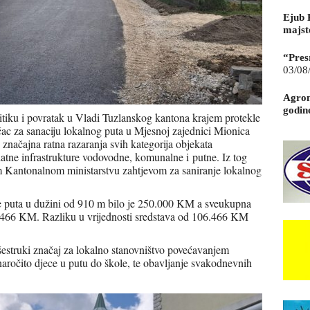
Ejub 
majst
“Pres
03/08
Agrom
godin
itiku i povratak u Vladi Tuzlanskog kantona krajem protekle
c za sanaciju lokalnog puta u Mjesnoj zajednici Mionica
o značajna ratna razaranja svih kategorija objekata
latne infrastrukture vodovodne, komunalne i putne. Iz tog
m Kantonalnom ministarstvu zahtjevom za saniranje lokalnog
ce puta u dužini od 910 m bilo je 250.000 KM a sveukupna
56.466 KM. Razliku u vrijednosti sredstava od 106.466 KM
šestruki značaj za lokalno stanovništvo povećavanjem
naročito djece u putu do škole, te obavljanje svakodnevnih
.