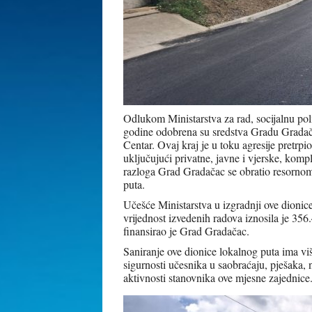
Odlukom Ministarstva za rad, socijalnu pol
godine odobrena su sredstva Gradu Gradača
Centar. Ovaj kraj je u toku agresije pretrpi
uključujući privatne, javne i vjerske, komp
razloga Grad Gradačac se obratio resorno
puta.
Učešće Ministarstva u izgradnji ove dioni
vrijednost izvedenih radova iznosila je 3
finansirao je Grad Gradačac.
Saniranje ove dionice lokalnog puta ima vi
sigurnosti učesnika u saobraćaju, pješaka, 
aktivnosti stanovnika ove mjesne zajednice