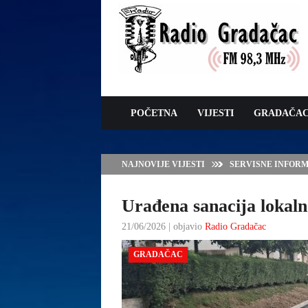
POČETNA
VIJESTI
GRADAČA
NAJNOVIJE VIJESTI
JAVNI POZIV ZA 
SUFINANSIRANJE
ZAŠTITE OVACA I
Urađena sanacija lokaln
21/06/2026 | objavio
Radio Gradačac
GRADAČAC