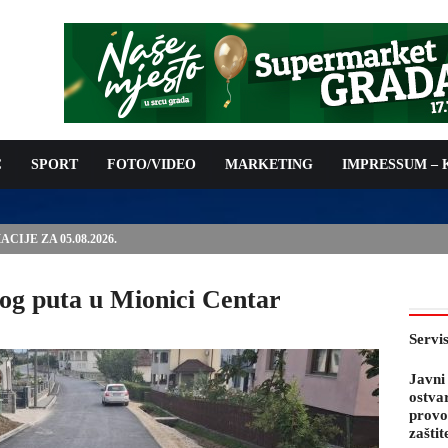
C
SPORT
FOTO/VIDEO
MARKETING
IMPRESSUM –
PODNOŠENJE ZAHTJEVA ZA OSTVARIVANJE PRAVA NA
 TROŠKOVA PROVOĐENJA PROGRAMA PREVENTIVNIH MJERA
 KOZA
og puta u Mionici Centar
Servi
Javni
ostva
provo
zaštit