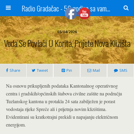
Radio Gradačac - 56 godina sa vama...
03/04/2026
Voda Se Povlači U Korita, Prijete Nova Klizišta
Share
Tweet
Pin
Mail
SMS
Na osnovu prikupljenih podataka Kantonalnog operativnog
centra i gradskih/općinskih štabova civilne zaštite na području
Tuzlanskog kantona u protakla 24 sata zabilježen je porast
vodostaja rijeke Spreče ali i prijetnja novim klizištima.
Evidentirani su kratkotrajni prekidi u napajanju električnom
energijom.