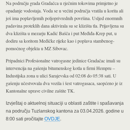
Na području grada Gradačca u rječnim tokovima primjetno je
opadanje vodostaja. Voda se u većini područja vratila u korita ali
još ima poplavljemih poljoprivrednih površina. Usljed enormnih
padavina proteklih dana aktivirala su se klizišta tla. Prijavljena su
dva klizišta u mezarju Kadić Bašča i put Međiđa-Krep put, u
dodiru sa koritom Međičke rijeke kao i poplava stambenog-
pomoćnog objekta u MZ Sibovac.
Pripadnici Profesionalne vatrogasne jedinice Gradačac imali su
intervencija na gašenju bitumenskog kotla u firmi Hempru –
Industijska zona u ulici Sarajevska od 02:08 do 05:38 sati. U
gašenju učestvovala dva vozila i šest vatrogasaca, saopćeno je iz
Kantonalne uprave civilne zaštite TK.
Izvještaj o aktuelnoj situaciji u oblasti zaštite i spašavanja
na području Tuzlanskog kantona za 03.04.2026. godine u
8:00 sati pročitajte
OVDJE
.