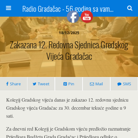
Radio Gradačac - 56 godina sa vama...
18/12/2025
Zakazana 12. Redovna Sjednica Gredskog
Vijeća Gradačac
Share
Tweet
Pin
Mail
SMS
Kolegij Gradskog vijeća danas je zakazao 12. redovnu sjednicu
Gradskog vijeća Gradačac za 30. decembar tekuće godine u 9
sati.
Za dnevni red Kolegij je Gradskom vijeću predložio razmatranje
Prijedloga Budžeta Grada Gradačac i Prijedloga odluke o