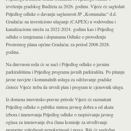
izvršenju gradskog Budžeta za 2026. godinu. Vijeće će sagledati
Prijedlog odluke o davanju saglasnosti JP „Komunalac“ d.d.
Gradačac na investiciono ulaganje (CAPEX) u vodovodnu i
kanalizacionu mrežu za 2022-2024. godinu kao i Prijedlog
odluke o izmjenama i dopunama Odluke o provođenju
Prostornog plana općine Gradačac za period 2008-2028.
godina.
Na dnevnom redu će se naći i Prijedlog odluke o javnim
parkiralištima i Prijedlog programa javnih parkirališta. Po pitanju
javne rasvjete i komunalnih usluga za održavanje gradske
čistoće Vijeće treba da utvrdi plan i program te cjenovnik uluga.
Iz domena imovinsko-pravne prirode Vijeće će razmatrati
Prijedlog odluke o gubitku statusa javnog dobra a od akata
izbora i imenovanja Prijedlog odluke o raspisivanju javnog
oglasa za imenovanje dva člana komisije za utvrđivanje
prometne vrijednosti nepokretnosti i prava. Biti će sagledan